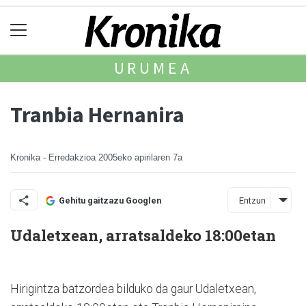
URUMEA
Tranbia Hernanira
Kronika - Erredakzioa
2005eko apirilaren 7a
Entzun
Gehitu gaitzazu Googlen
Udaletxean, arratsaldeko 18:00etan
Hirigintza batzordea bilduko da gaur Udaletxean,