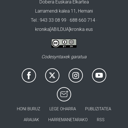
Dobera Euskara Elkartea
Larramendi kalea 11, Hernani
Tel.: 943 33 08 99 · 688 660 714 ·
kronika[ABILDUA]kronika.eus
Codesyntaxek garatua
HONI BURUZ
LEGE OHARRA
PUBLIZITATEA
ARAUAK
HARREMANETARAKO
RSS