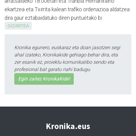
arratsaldeko 18:00etan eta Tranbia Hernaniraino
ekartzea eta Txirrita kalean trafiko ordenazioa aldatzea
dira gaur eztabaidatuko diren puntuetako bi.
GIZARTEA
Kronika egunero, euskaraz eta doan jasotzen segi
ahal izateko, Kronikakide gehiago behar dira, eta
zer esanik ez, proiektu komunikatibo sendo eta
profesional bat garatu nahi badugu.
Egin zaitez KronikaKide!
Kronika.eus