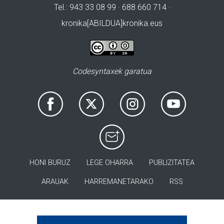
Tel.: 943 33 08 99 · 688 660 714 ·
kronika[ABILDUA]kronika.eus
Codesyntaxek garatua
HONI BURUZ
LEGE OHARRA
PUBLIZITATEA
ARAUAK
HARREMANETARAKO
RSS