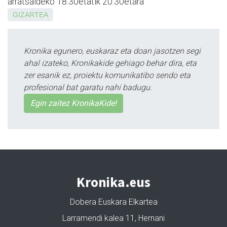
arratsaldeko 18:30etatik 20:30etara
GIZARTEA
Kronika egunero, euskaraz eta doan jasotzen segi
ahal izateko, Kronikakide gehiago behar dira, eta
zer esanik ez, proiektu komunikatibo sendo eta
profesional bat garatu nahi badugu.
Egin zaitez KronikaKide!
Kronika.eus
Dobera Euskara Elkartea
Larramendi kalea 11, Hernani