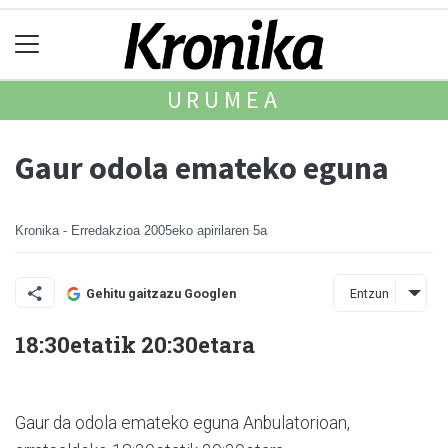
URUMEA
Gaur odola emateko eguna
Kronika - Erredakzioa
2005eko apirilaren 5a
Entzun
Gehitu gaitzazu Googlen
18:30etatik 20:30etara
Gaur da odola emateko eguna Anbulatorioan,