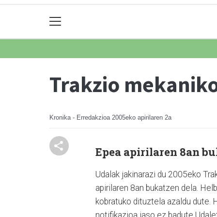
Trakzio mekaniko
Kronika - Erredakzioa
2005eko apirilaren 2a
Epea apirilaren 8an b
Udalak jakinarazi du 2005eko Tra
apirilaren 8an bukatzen dela. He
kobratuko dituztela azaldu dute.
notifikazioa jaso ez badute Udale