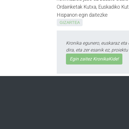
Ordainketak Kutxa, Euskadiko Ku
Hispanon egin daitezke
GIZARTEA
Kronika egunero, euskaraz eta 
dira, eta zer esanik ez, proiek
Egin zaitez KronikaKide!