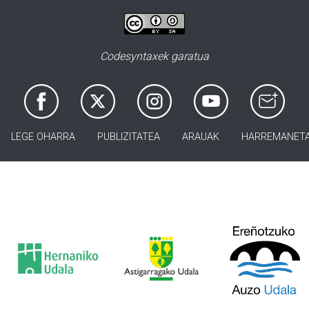
Codesyntaxek garatua
LEGE OHARRA
PUBLIZITATEA
ARAUAK
HARREMANET