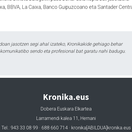
txa, BBVA, La Caixa, Banco Guipuzcoano eta Santader Centr
doan jasotzen segi ahal izateko, Kronikakide gehiago behar
tu komunikatibo sendo eta profesional bat garatu nahi badugu.
Kronika.eus
Dobera Euskara Elkartea
Larramendi kalea 11, Hernani
Tel.: 943 33 08 99 · 688 660 714 · kronika[ABILDUA]kronika.eus