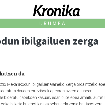
URUMEA
dun ibilgailuen zerga
ukatzen da
kzio Mekanikodun Ibilgailuen Gaineko Zerga ordaintzeko ep
lbideratuta dauden erreziboak epearen azken egunean
 Helbideratu gabekoen kasuan, esan dute epea amaitu aurreti
txeko bilketa bulegotik pasa behar dela kopia bat jasotzera.