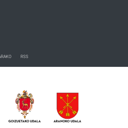
ARAKO
RSS