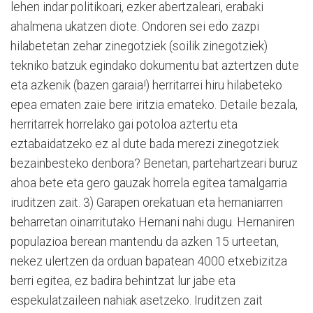
lehen indar politikoari, ezker abertzaleari, erabaki
ahalmena ukatzen diote. Ondoren sei edo zazpi
hilabetetan zehar zinegotziek (soilik zinegotziek)
tekniko batzuk egindako dokumentu bat aztertzen dute
eta azkenik (bazen garaia!) herritarrei hiru hilabeteko
epea ematen zaie bere iritzia emateko. Detaile bezala,
herritarrek horrelako gai potoloa aztertu eta
eztabaidatzeko ez al dute bada merezi zinegotziek
bezainbesteko denbora? Benetan, partehartzeari buruz
ahoa bete eta gero gauzak horrela egitea tamalgarria
iruditzen zait. 3) Garapen orekatuan eta hernaniarren
beharretan oinarritutako Hernani nahi dugu. Hernaniren
populazioa berean mantendu da azken 15 urteetan,
nekez ulertzen da orduan bapatean 4000 etxebizitza
berri egitea, ez badira behintzat lur jabe eta
espekulatzaileen nahiak asetzeko. Iruditzen zait