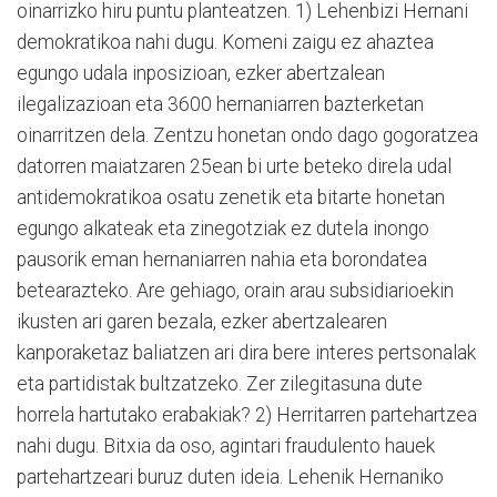
oinarrizko hiru puntu planteatzen. 1) Lehenbizi Hernani
demokratikoa nahi dugu. Komeni zaigu ez ahaztea
egungo udala inposizioan, ezker abertzalean
ilegalizazioan eta 3600 hernaniarren bazterketan
oinarritzen dela. Zentzu honetan ondo dago gogoratzea
datorren maiatzaren 25ean bi urte beteko direla udal
antidemokratikoa osatu zenetik eta bitarte honetan
egungo alkateak eta zinegotziak ez dutela inongo
pausorik eman hernaniarren nahia eta borondatea
betearazteko. Are gehiago, orain arau subsidiarioekin
ikusten ari garen bezala, ezker abertzalearen
kanporaketaz baliatzen ari dira bere interes pertsonalak
eta partidistak bultzatzeko. Zer zilegitasuna dute
horrela hartutako erabakiak? 2) Herritarren partehartzea
nahi dugu. Bitxia da oso, agintari fraudulento hauek
partehartzeari buruz duten ideia. Lehenik Hernaniko