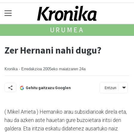
URUMEA
Zer Hernani nahi dugu?
Kronika - Erredakzioa
2005eko maiatzaren 24a
Entzun
Gehitu gaitzazu Googlen
( Mikel Arrieta ) Hernaniko arau subsidiarioak direla eta,
hau da azken aste hauetan gure buzoietara iritsi den
galdera. Eta iritzia eskatu didatenez ausartuko naiz