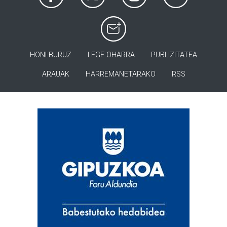
HONI BURUZ
LEGE OHARRA
PUBLIZITATEA
ARAUAK
HARREMANETARAKO
RSS