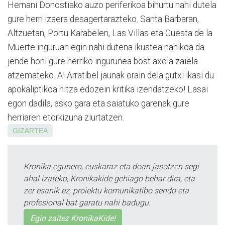
Hernani Donostiako auzo periferikoa bihurtu nahi dutela
gure herri izaera desagertarazteko. Santa Barbaran,
Altzuetan, Portu Karabelen, Las Villas eta Cuesta de la
Muerte inguruan egin nahi dutena ikustea nahikoa da
jende honi gure herriko ingurunea bost axola zaiela
atzemateko. Ai Arratibel jaunak orain dela gutxi ikasi du
apokaliptikoa hitza edozein kritika izendatzeko! Lasai
egon dadila, asko gara eta saiatuko garenak gure
herriaren etorkizuna ziurtatzen.
GIZARTEA
Kronika egunero, euskaraz eta doan jasotzen segi
ahal izateko, Kronikakide gehiago behar dira, eta
zer esanik ez, proiektu komunikatibo sendo eta
profesional bat garatu nahi badugu.
Egin zaitez KronikaKide!