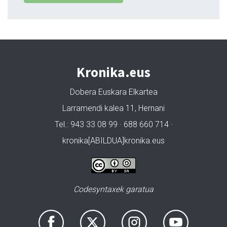
Kronika.eus
Dobera Euskara Elkartea
Larramendi kalea 11, Hernani
Tel.: 943 33 08 99 · 688 660 714 ·
kronika[ABILDUA]kronika.eus
Codesyntaxek garatua