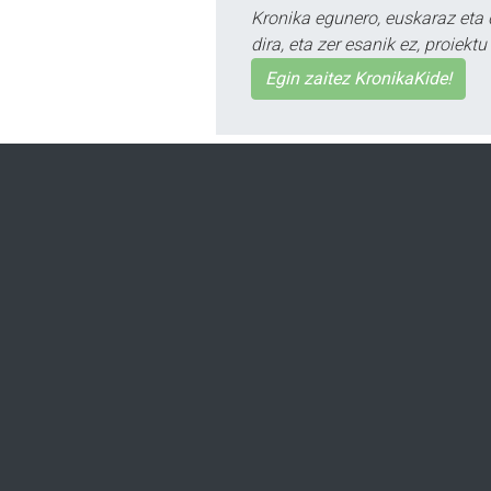
Kronika egunero, euskaraz eta 
dira, eta zer esanik ez, proiek
Egin zaitez KronikaKide!