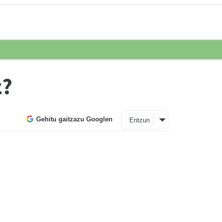
z?
Gehitu gaitzazu Googlen
Entzun