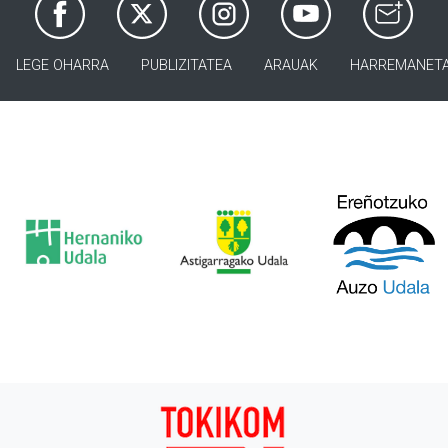
LEGE OHARRA
PUBLIZITATEA
ARAUAK
HARREMANET