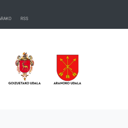
ARAKO
RSS