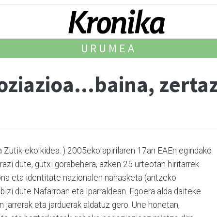
URUMEA
oziazioa...baina, zerta
ta Zutik-eko kidea. ) 2005eko apirilaren 17an EAEn egindako
zi dute, gutxi gorabehera, azken 25 urteotan hiritarrek
ona eta identitate nazionalen nahasketa (antzeko
bizi dute Nafarroan eta Iparraldean. Egoera alda daiteke
 jarrerak eta jarduerak aldatuz gero. Une honetan,