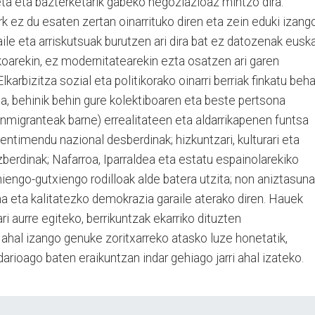
keta eta bazterketarik gabeko negoziazioaz mintzo dira.
rk ez du esaten zertan oinarrituko diren eta zein eduki izang
zaile eta arriskutsuak burutzen ari dira bat ez datozenak euska
koarekin, ez modernitatearekin ezta osatzen ari garen
karbizitza sozial eta politikorako oinarri berriak finkatu beha
a, behinik behin gure kolektiboaren eta beste pertsona
(inmigranteak barne) errealitateen eta aldarrikapenen funtsa
sentimendu nazional desberdinak; hizkuntzari, kulturari eta
zberdinak; Nafarroa, Iparraldea eta estatu espainolarekiko
engo-gutxiengo rodilloak alde batera utzita; non aniztasuna
a eta kalitatezko demokrazia garaile aterako diren. Hauek
ri aurre egiteko, berrikuntzak ekarriko dituzten
 ahal izango genuke zoritxarreko atasko luze honetatik,
idarioago baten eraikuntzan indar gehiago jarri ahal izateko.