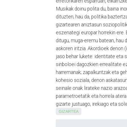
erretorikaren esparruan, elkarriz
Musikak doinu polita du, baina ino
dituzten; hau da, politika baztert
gizartearen aniztasun soziopoliti
eszenategi europar horrekin ere. El
ditugu, muga-eremu batean, hau d
askoren iritzia. Akordioek denon 
jaso behar lukete: identitate eta 
sinboloei dagozkien errealitate e
harremanak; zapalkuntzak eta gehi
kohesio soziala, denon askatasun
seinale onak lirateke nazio arazoa
parametroetatik eta horrela atera
gizarte justuago, irekiago eta sol
GIZARTEA