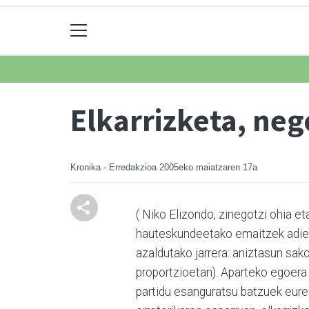
Elkarrizketa, neg
Kronika - Erredakzioa
2005eko maiatzaren 17a
( Niko Elizondo, zinegotzi ohia e
hauteskundeetako emaitzek adiera
azaldutako jarrera: aniztasun sak
proportzioetan). Aparteko egoera 
partidu esanguratsu batzuek euren