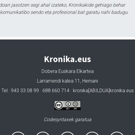
doan jasotzen segi ahal izateko, Kronikakide gehiago behar
tu komunikatibo sendo eta profesional bat garatu nahi badugu.
Kronika.eus
Dobera Euskara Elkartea
Larramendi kalea 11, Hernani
Tel.: 943 33 08 99 · 688 660 714 · kronika[ABILDUA]kronika.eus
Codesyntaxek garatua