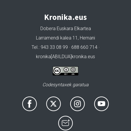
Kronika.eus
Dobera Euskara Elkartea
Larramendi kalea 11, Hernani
Tel.: 943 33 08 99 · 688 660 714 ·
kronika[ABILDUA]kronika.eus
Codesyntaxek garatua