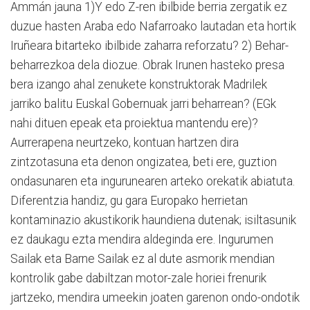
Ammán jauna 1)Y edo Z-ren ibilbide berria zergatik ez
duzue hasten Araba edo Nafarroako lautadan eta hortik
Iruñeara bitarteko ibilbide zaharra reforzatu? 2) Behar-
beharrezkoa dela diozue. Obrak Irunen hasteko presa
bera izango ahal zenukete konstruktorak Madrilek
jarriko balitu Euskal Gobernuak jarri beharrean? (EGk
nahi dituen epeak eta proiektua mantendu ere)?
Aurrerapena neurtzeko, kontuan hartzen dira
zintzotasuna eta denon ongizatea, beti ere, guztion
ondasunaren eta ingurunearen arteko orekatik abiatuta.
Diferentzia handiz, gu gara Europako herrietan
kontaminazio akustikorik haundiena dutenak; isiltasunik
ez daukagu ezta mendira aldeginda ere. Ingurumen
Sailak eta Barne Sailak ez al dute asmorik mendian
kontrolik gabe dabiltzan motor-zale horiei frenurik
jartzeko, mendira umeekin joaten garenon ondo-ondotik