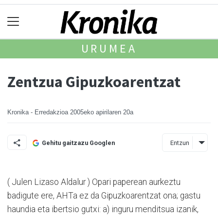
URUMEA
Zentzua Gipuzkoarentzat
Kronika - Erredakzioa
2005eko apirilaren 20a
Entzun
Gehitu gaitzazu Googlen
( Julen Lizaso Aldalur ) Opari paperean aurkeztu
badigute ere, AHTa ez da Gipuzkoarentzat ona; gastu
haundia eta ibertsio gutxi: a) inguru menditsua izanik,