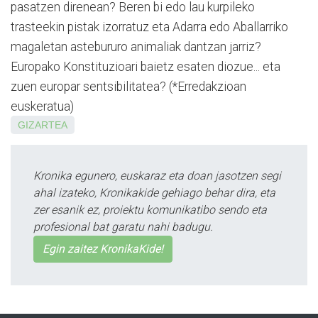
pasatzen direnean? Beren bi edo lau kurpileko
trasteekin pistak izorratuz eta Adarra edo Aballarriko
magaletan astebururo animaliak dantzan jarriz?
Europako Konstituzioari baietz esaten diozue... eta
zuen europar sentsibilitatea? (*Erredakzioan
euskeratua)
GIZARTEA
Kronika egunero, euskaraz eta doan jasotzen segi
ahal izateko, Kronikakide gehiago behar dira, eta
zer esanik ez, proiektu komunikatibo sendo eta
profesional bat garatu nahi badugu.
Egin zaitez KronikaKide!