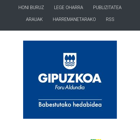
HONI BURUZ
LEGE OHARRA
PUBLIZITATEA
ARAUAK
HARREMANETARAKO
RSS