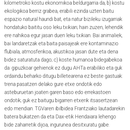
kilometroko kostu ekonomikoa beldurgarria da, b) kostu
ekologikoa berriz grabea, erabili ezinda uzten baitu
espazio natural haundi bat, eta natur bizileku izugarriak
hondatuko baititu oso leku txikian; hain zuzen, lehendik
ere nahikoa egur jasan duen leku txikian. Bai animaliek,
bai landaretzak eta baita paisajeak ere kontaminazio
flubiala, atmosferikoa, akustikoa jasan dute eta dena
bidez saturatuta dago; c) koste humanoa bidegabekoa
da: gipuzkoar gehienok ez dugu AHTa erabiliko eta guk
ordaindu beharko ditugu billetearena ez beste gastuak:
trena pasatzen delako gure etxe ondotik edo
asteburuetan joaten garen baso edo errekastoen
ondotik; guk ez baitugu bigarren etxerik itsasertzean
edo mendian. TGVaren ibilbidea Frantziako lautadarekin
batera bukatzen da eta Dax-etik Hendaiara lehengo
bide zaharretik dijoa, ingurunea desitxuratu gabe.