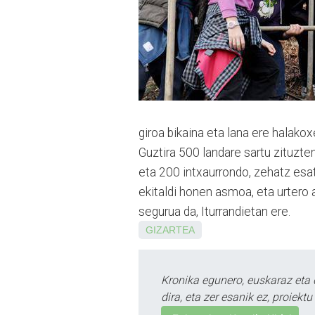
giroa bikaina eta lana ere halakox
Guz­tira 500 landare sartu zituzte
eta 200 intxau­rron­do, zehatz esa
ekitaldi honen asmoa, eta urtero a
segurua da, Iturrandietan ere.
GIZARTEA
Kronika egunero, euskaraz eta 
dira, eta zer esanik ez, proiek