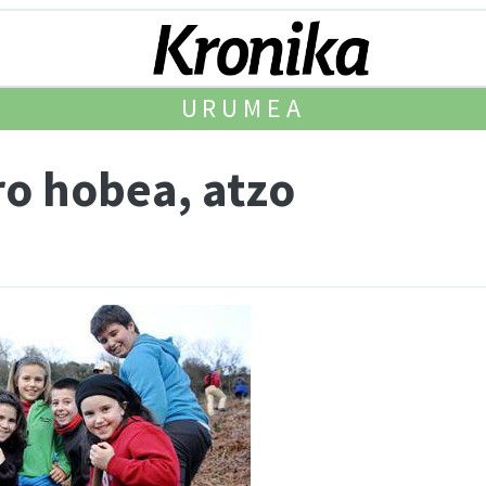
URUMEA
ro hobea, atzo