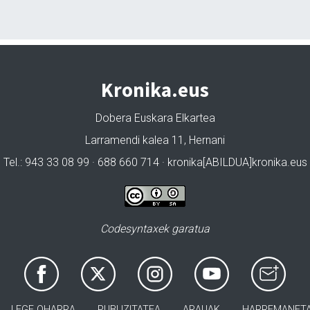
Kronika.eus
Dobera Euskara Elkartea
Larramendi kalea 11, Hernani
Tel.: 943 33 08 99 · 688 660 714 · kronika[ABILDUA]kronika.eus
Codesyntaxek garatua
LEGE OHARRA
PUBLIZITATEA
ARAUAK
HARREMANET