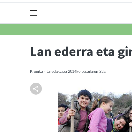
Lan ederra eta gi
Kronika - Erredakzioa
2014ko otsailaren 23a