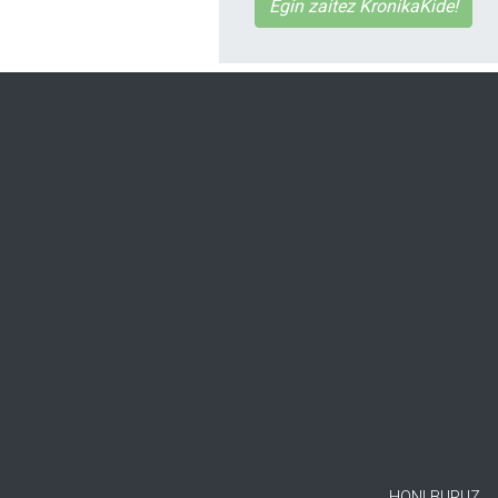
Egin zaitez KronikaKide!
HONI BURUZ