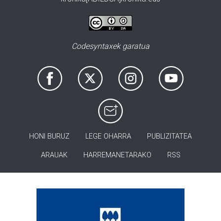
Codesyntaxek garatua
HONI BURUZ
LEGE OHARRA
PUBLIZITATEA
ARAUAK
HARREMANETARAKO
RSS