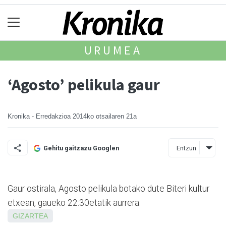
URUMEA
‘Agosto’ pelikula gaur
Kronika - Erredakzioa
2014ko otsailaren 21a
Entzun
Gehitu gaitzazu Googlen
Gaur ostirala, Agosto pelikula botako dute Biteri kultur
etxean, gaueko 22:30etatik aurrera.
GIZARTEA