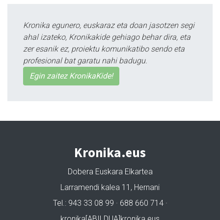
Kronika egunero, euskaraz eta doan jasotzen segi
ahal izateko, Kronikakide gehiago behar dira, eta
zer esanik ez, proiektu komunikatibo sendo eta
profesional bat garatu nahi badugu.
Egin zaitez KronikaKide!
Kronika.eus
Dobera Euskara Elkartea
Larramendi kalea 11, Hernani
Tel.: 943 33 08 99 · 688 660 714 ·
kronika[ABILDUA]kronika.eus