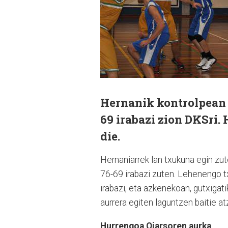
Hernanik kontrolpean i
69 irabazi zion DKSri
die.
Hernaniarrek lan txuku­na egin zu
76-69 irabazi zuten. Lehenengo tx
ira­bazi, eta azkenekoan, gutxi­gat
aurrera egiten laguntzen baitie a
Hurrengoa Oiarsoren aurka