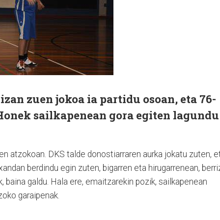
zan zuen jokoa ia partidu osoan, eta 76-
. Honek sailkapenean gora egiten lagundu
ten atzokoan. DKS talde donostiarraren aurka jokatu zuten, e
andan berdindu egin zuten, bigarren eta hirugarrenean, berri
ik, baina galdu. Hala ere, emaitzarekin pozik, sailkape­nean
tzoko garaipenak.