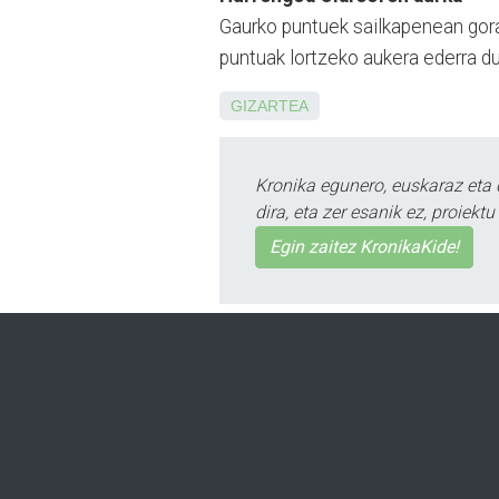
Gaurko puntuek sailkapenean gora 
puntuak lortzeko aukera ederra du
GIZARTEA
Kronika egunero, euskaraz eta 
dira, eta zer esanik ez, proiek
Egin zaitez KronikaKide!