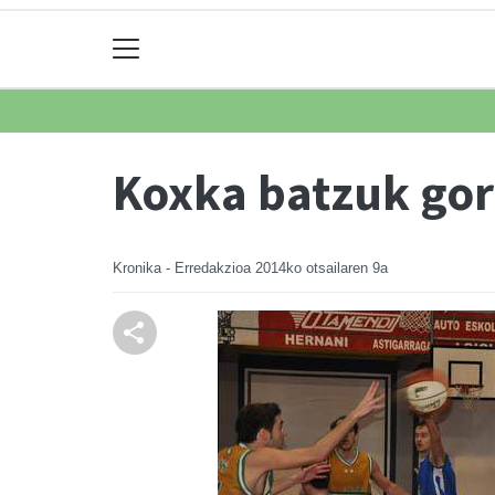
Koxka batzuk gor
Kronika - Erredakzioa
2014ko otsailaren 9a