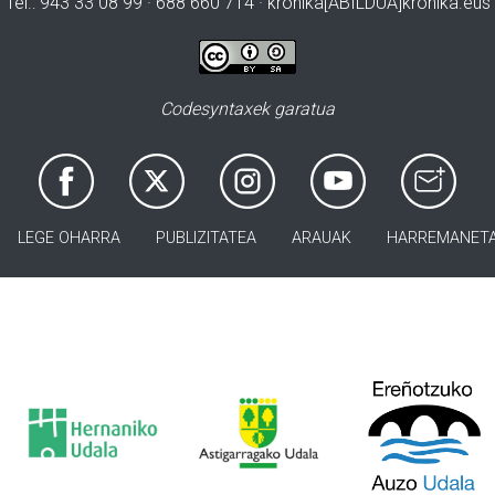
Tel.: 943 33 08 99 · 688 660 714 · kronika[ABILDUA]kronika.eus
Codesyntaxek garatua
LEGE OHARRA
PUBLIZITATEA
ARAUAK
HARREMANET