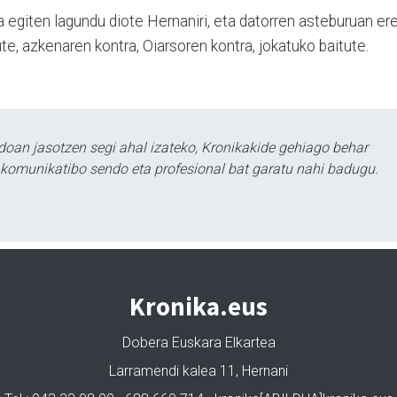
egiten lagundu diote Hernaniri, eta datorren aste­buruan er
te, azkenaren kontra, Oiarsoren kontra, jokatuko baitute.
doan jasotzen segi ahal izateko, Kronikakide gehiago behar
tu komunikatibo sendo eta profesional bat garatu nahi badugu.
Kronika.eus
Dobera Euskara Elkartea
Larramendi kalea 11, Hernani