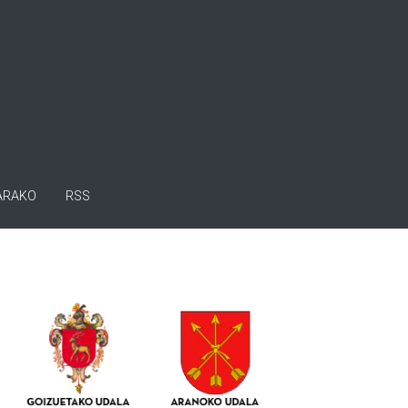
ARAKO
RSS