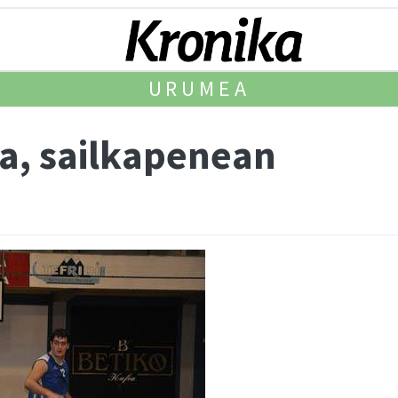
URUMEA
a, sailkapenean