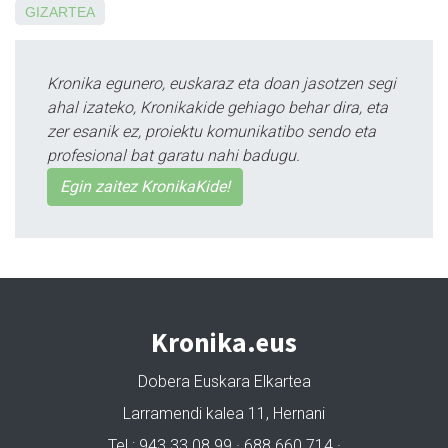
GIZARTEA
Kronika egunero, euskaraz eta doan jasotzen segi
ahal izateko, Kronikakide gehiago behar dira, eta
zer esanik ez, proiektu komunikatibo sendo eta
profesional bat garatu nahi badugu.
Egin zaitez KronikaKide!
Kronika.eus
Dobera Euskara Elkartea
Larramendi kalea 11, Hernani
Tel.: 943 33 08 99 · 688 660 714 ·