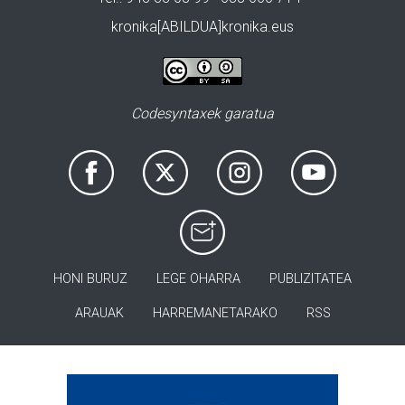
kronika[ABILDUA]kronika.eus
Codesyntaxek garatua
HONI BURUZ
LEGE OHARRA
PUBLIZITATEA
ARAUAK
HARREMANETARAKO
RSS