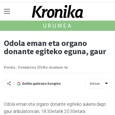
URUMEA
Odola eman eta organo
donante egiteko eguna, gaur
Kronika - Erredakzioa
2014ko otsailaren 4a
Entzun
Gehitu gaitzazu Googlen
Odola eman eta organo donante egiteko aukera dago
gaur anbulatorio­an, 18:30etatik 20:30etara.