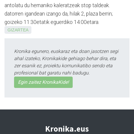
antolatu du hernaniko kaleratzeak stop taldeak.
datorren igandean izango da, hilak 2, plaza berrin;
goizeko 11:30etatik eguerdiko 14:00etara.
GIZARTEA
Kronika egunero, euskaraz eta doan jasotzen segi
ahal izateko, Kronikakide gehiago behar dira, eta
zer esanik ez, proiektu komunikatibo sendo eta
profesional bat garatu nahi badugu.
Egin zaitez KronikaKide!
Kronika.eus