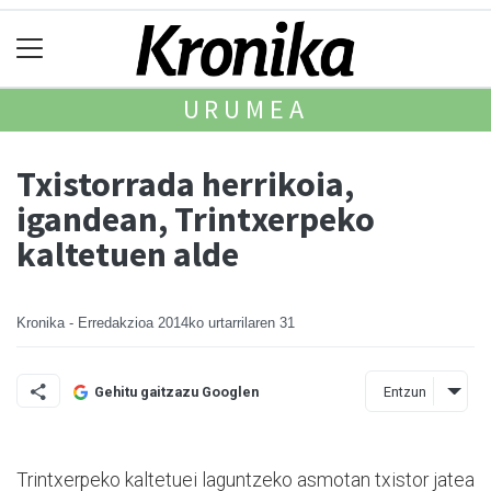
URUMEA
Txistorrada herrikoia,
igandean, Trintxerpeko
kaltetuen alde
Kronika - Erredakzioa
2014ko urtarrilaren 31
Entzun
Gehitu gaitzazu Googlen
Trintxerpeko kaltetuei laguntzeko asmotan txistor jatea