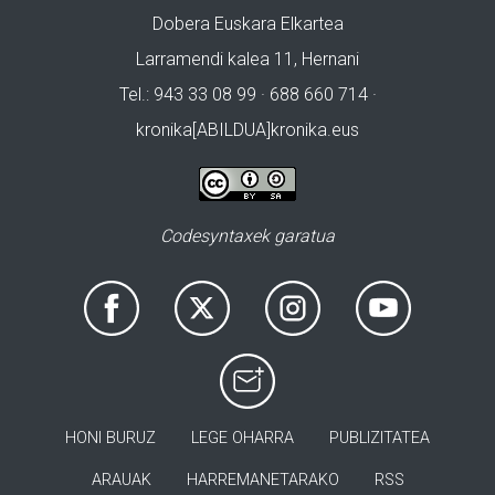
Dobera Euskara Elkartea
Larramendi kalea 11, Hernani
Tel.: 943 33 08 99 · 688 660 714 ·
kronika[ABILDUA]kronika.eus
Codesyntaxek garatua
HONI BURUZ
LEGE OHARRA
PUBLIZITATEA
ARAUAK
HARREMANETARAKO
RSS