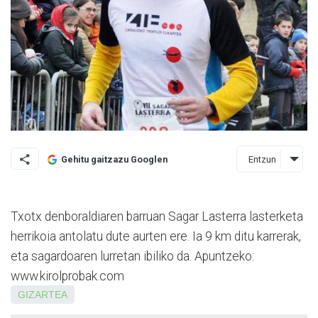
Entzun
Gehitu gaitzazu Googlen
Txotx denboraldiaren barruan Sagar Lasterra lasterketa
herrikoia antolatu dute aurten ere. Ia 9 km ditu karrerak,
eta sagardoaren lurretan ibiliko da. Apuntze­ko:
www.kirolprobak.com
GIZARTEA