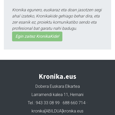
Kronika egunero, euskaraz eta doan jasotzen segi
ahal izateko, Kronikakide gehiago behar dira, eta
zer esanik ez, proiektu komunikatibo sendo eta
profesional bat garatu nahi badugu.
Egin zaitez KronikaKide!
Kronika.eus
Dobera Euskara Elkartea
Larramendi kalea 11, Hernani
Tel.: 943 33 08 99 · 688 660 714 ·
kronika[ABILDUA]kronika.eus