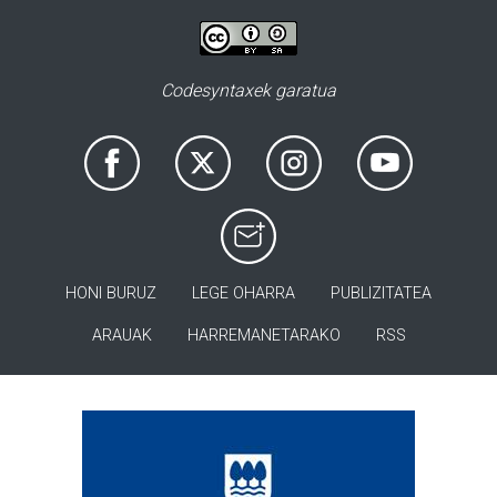
Codesyntaxek garatua
HONI BURUZ
LEGE OHARRA
PUBLIZITATEA
ARAUAK
HARREMANETARAKO
RSS