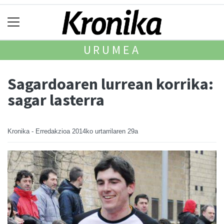
URUMEA
Sagardoaren lurrean korrika:
sagar lasterra
Kronika - Erredakzioa
2014ko urtarrilaren 29a