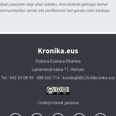
doan jasotzen segi ahal izateko, Kronikakide gehiago behar
tu komunikatibo sendo eta profesional bat garatu nahi badugu.
Kronika.eus
Dobera Euskara Elkartea
Larramendi kalea 11, Hernani
Tel.: 943 33 08 99 · 688 660 714 · kronika[ABILDUA]kronika.eus
Codesyntaxek garatua