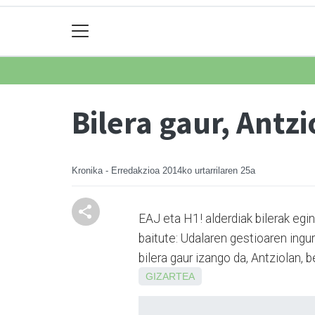
Bilera gaur, Antz
Kronika - Erredakzioa
2014ko urtarrilaren 25a
EAJ eta H1! alderdiak bilerak egin
baitute: Udalaren gestioaren ingur
bilera gaur izango da, Antziolan, 
GIZARTEA