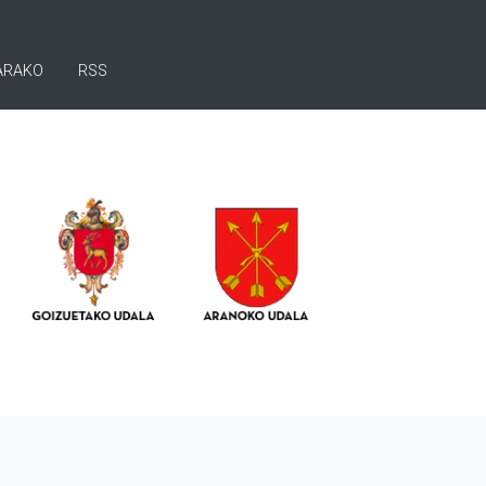
ARAKO
RSS