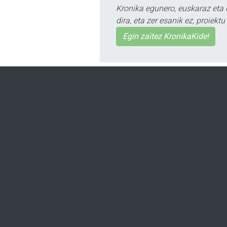
Kronika egunero, euskaraz eta 
dira, eta zer esanik ez, proiek
Egin zaitez KronikaKide!