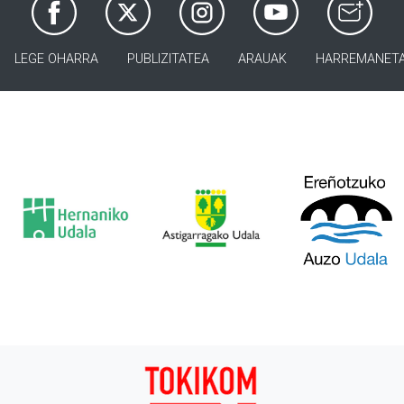
LEGE OHARRA
PUBLIZITATEA
ARAUAK
HARREMANET