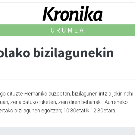
URUMEA
iolako bizilagunekin
go dituzte Hernaniko auzoetan, bizilagunen iritzia jakin nahi
uan, zer aldatuko luketen, zein diren beharrak... Aurreneko
bertako bizilagunen egoitzan; 10:30etatik 12:30etara.