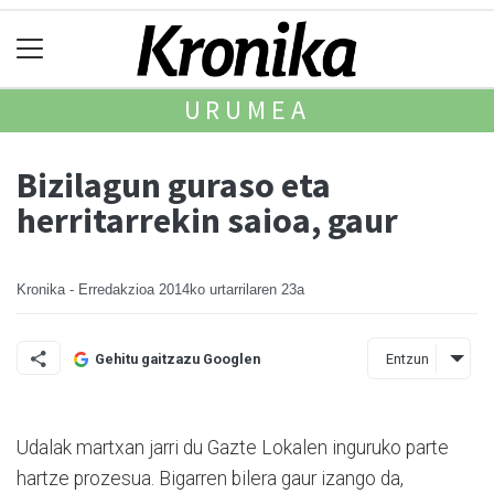
URUMEA
Bizilagun guraso eta
herritarrekin saioa, gaur
Kronika - Erredakzioa
2014ko urtarrilaren 23a
Entzun
Gehitu gaitzazu Googlen
Udalak martxan jarri du Gazte Lokalen inguruko parte
hartze prozesua. Bigarren bilera gaur izango da,