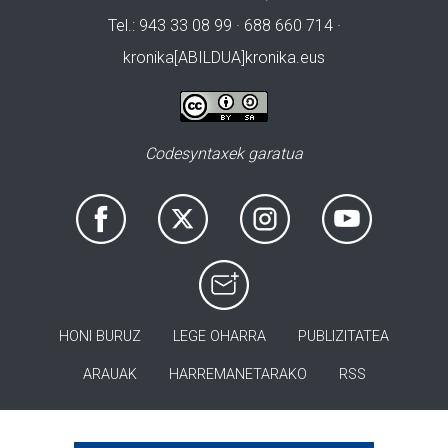
Tel.: 943 33 08 99 · 688 660 714 ·
kronika[ABILDUA]kronika.eus
Codesyntaxek garatua
HONI BURUZ
LEGE OHARRA
PUBLIZITATEA
ARAUAK
HARREMANETARAKO
RSS