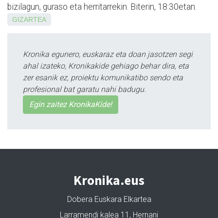
bizilagun, guraso eta herritarrekin. Biterin, 18:30etan.
GIZARTEA
Kronika egunero, euskaraz eta doan jasotzen segi
ahal izateko, Kronikakide gehiago behar dira, eta
zer esanik ez, proiektu komunikatibo sendo eta
profesional bat garatu nahi badugu.
Egin zaitez KronikaKide!
Kronika.eus
Dobera Euskara Elkartea
Larramendi kalea 11, Hernani