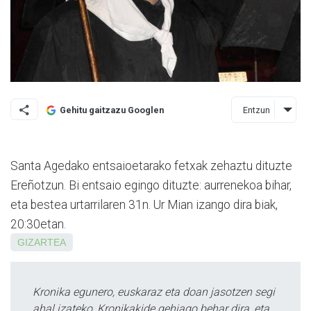
Entzun
Gehitu gaitzazu Googlen
Santa Agedako entsaioetarako fetxak zehaztu dituzte
Ereñotzun. Bi entsaio egingo dituzte: aurrenekoa bihar,
eta bestea urtarrilaren 31n. Ur Mian izango dira biak,
20:30etan.
GIZARTEA
Kronika egunero, euskaraz eta doan jasotzen segi
ahal izateko, Kronikakide gehiago behar dira, eta