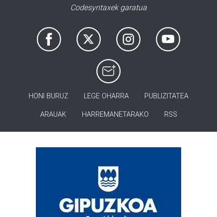
Codesyntaxek garatua
HONI BURUZ
LEGE OHARRA
PUBLIZITATEA
ARAUAK
HARREMANETARAKO
RSS