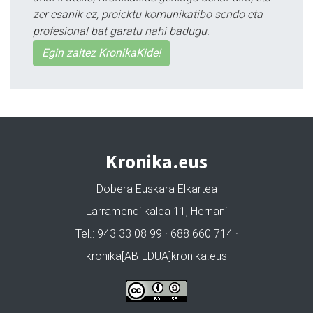
zer esanik ez, proiektu komunikatibo sendo eta
profesional bat garatu nahi badugu.
Egin zaitez KronikaKide!
Kronika.eus
Dobera Euskara Elkartea
Larramendi kalea 11, Hernani
Tel.: 943 33 08 99 · 688 660 714 ·
kronika[ABILDUA]kronika.eus