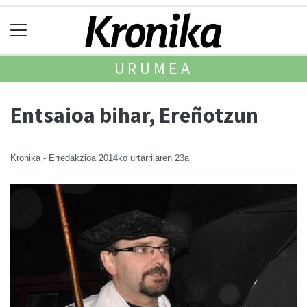
URUMEA
Entsaioa bihar, Ereñotzun
Kronika - Erredakzioa
2014ko urtarrilaren 23a