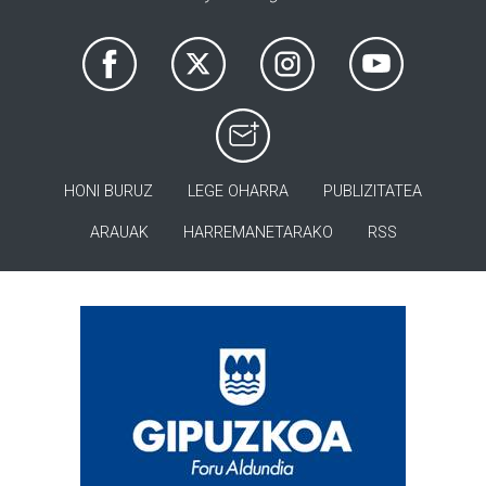
HONI BURUZ
LEGE OHARRA
PUBLIZITATEA
ARAUAK
HARREMANETARAKO
RSS