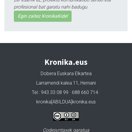
profesional bat garatu nahi badugu.
Egin zaitez KronikaKide!
Kronika.eus
Dobera Euskara Elkartea
Larramendi kalea 11, Hernani
Tel.: 943 33 08 99 · 688 660 714 ·
kronika[ABILDUA]kronika.eus
Codesyntaxek garatua