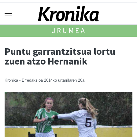
URUMEA
Puntu garrantzitsua lortu
zuen atzo Hernanik
Kronika - Erredakzioa
2014ko urtarrilaren 20a