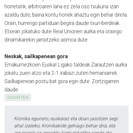
horretatik, arbitroaren lana ez zela oso txukuna izan
azaldu dute, baina kontu horiek ahaztu egin behar direla.
Orain, hurrengo partiduari begira daude txuri-berdeak.
Etxean jokatuko dute Real Unionen aurka eta oraingo
dinamikarekin jarraitzeko asmoa dute.
Neskak, sailkapenean gora
Emakumezkoen Euskal Li­ga­ko taldeak Zarautzen aurka
jokatu zuen atzo eta 2-1 irabazi zuten hernaniarrek.
Sailka­penean postu bat gora egin dute. Zortzigarren
daude.
GIZARTEA
Kronika egunero, euskaraz eta doan jasotzen segi
ahal izateko, Kronikakide gehiago behar dira, eta
zer esanik ez, proiektu komunikatibo sendo eta