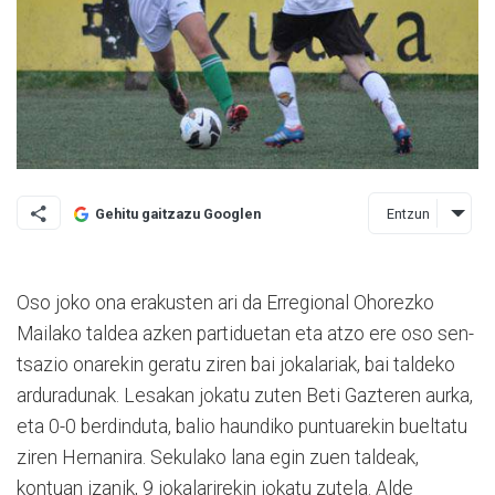
Entzun
Gehitu gaitzazu Googlen
Oso joko ona erakusten ari da Erregional Ohorezko
Mailako taldea azken partiduetan eta atzo ere oso sen­
tsazio onarekin geratu ziren bai jokalariak, bai taldeko
arduradunak. Lesakan jokatu zuten Beti Gazteren aurka,
eta 0-0 berdinduta, balio haundiko puntuarekin bueltatu
ziren Hernanira. Sekulako lana egin zuen taldeak,
kontuan izanik, 9 jokalarirekin jokatu zutela. Alde