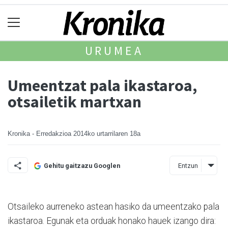
URUMEA
Umeentzat pala ikastaroa,
otsailetik martxan
Kronika - Erredakzioa
2014ko urtarrilaren 18a
Entzun
Gehitu gaitzazu Googlen
Otsaileko aurreneko astean hasiko da umeentzako pala
ikastaroa. Egunak eta orduak honako hauek izango dira: