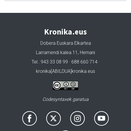
Kronika.eus
Dobera Euskara Elkartea
Larramendi kalea 11, Hernani
Tel.: 943 33 08 99 · 688 660 714 ·
kronika[ABILDUA]kronika.eus
Codesyntaxek garatua