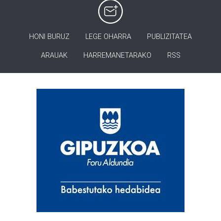
HONI BURUZ
LEGE OHARRA
PUBLIZITATEA
ARAUAK
HARREMANETARAKO
RSS