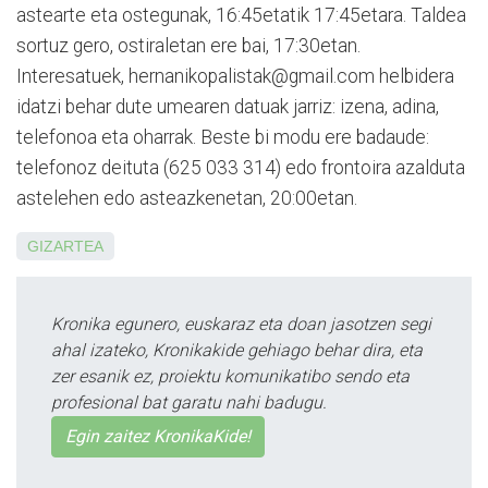
astearte eta ostegunak, 16:45etatik 17:45etara. Taldea
sortuz gero, ostiraletan ere bai, 17:30etan.
Interesatuek, hernanikopalistak@gmail.com helbidera
ida­tzi behar dute umearen datuak jarriz: izena, adina,
telefonoa eta oharrak. Beste bi modu ere badaude:
telefonoz deituta (625 033 314) edo frontoira azalduta
astelehen edo asteazkenetan, 20:00etan.
GIZARTEA
Kronika egunero, euskaraz eta doan jasotzen segi
ahal izateko, Kronikakide gehiago behar dira, eta
zer esanik ez, proiektu komunikatibo sendo eta
profesional bat garatu nahi badugu.
Egin zaitez KronikaKide!