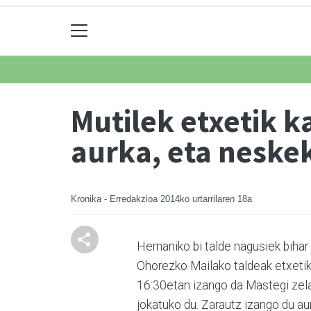
Mutilek etxetik k
aurka, eta neske
Kronika - Erredakzioa
2014ko urtarrilaren 18a
Hernaniko bi talde nagusiek bihar
Ohorezko Mailako taldeak etxetik 
16:30etan izango da Mas­tegi zel
jokatuko du. Zarautz izango du aur