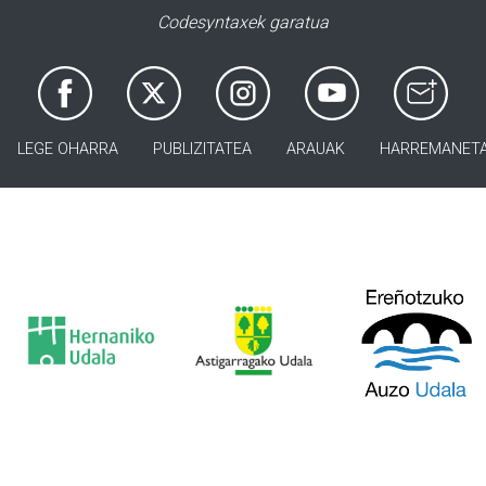
Codesyntaxek garatua
LEGE OHARRA
PUBLIZITATEA
ARAUAK
HARREMANET