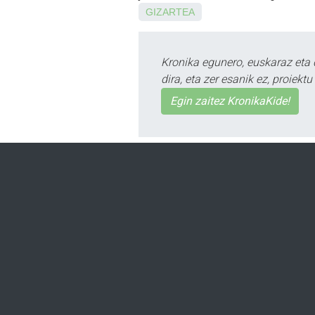
GIZARTEA
Kronika egunero, euskaraz eta 
dira, eta zer esanik ez, proiek
Egin zaitez KronikaKide!