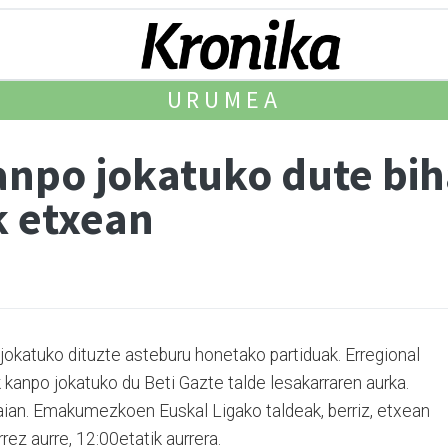
URUMEA
anpo jokatuko dute bih
k etxean
 jokatuko dituzte asteburu honetako partiduak. Erregional
kanpo jokatuko du Beti Gazte talde lesakarraren aurka.
aian. Emakumezkoen Euskal Ligako taldeak, berriz, etxean
rez aurre, 12:00etatik aurrera.