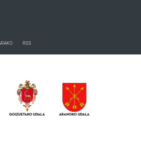
ARAKO
RSS