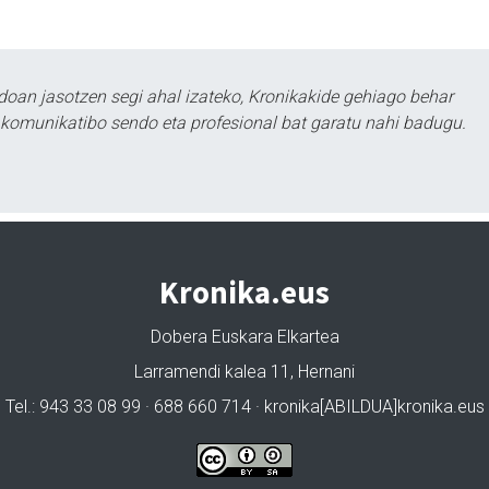
doan jasotzen segi ahal izateko, Kronikakide gehiago behar
tu komunikatibo sendo eta profesional bat garatu nahi badugu.
Kronika.eus
Dobera Euskara Elkartea
Larramendi kalea 11, Hernani
Tel.: 943 33 08 99 · 688 660 714 · kronika[ABILDUA]kronika.eus