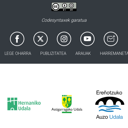
Codesyntaxek garatua
LEGE OHARRA
PUBLIZITATEA
ARAUAK
HARREMANET