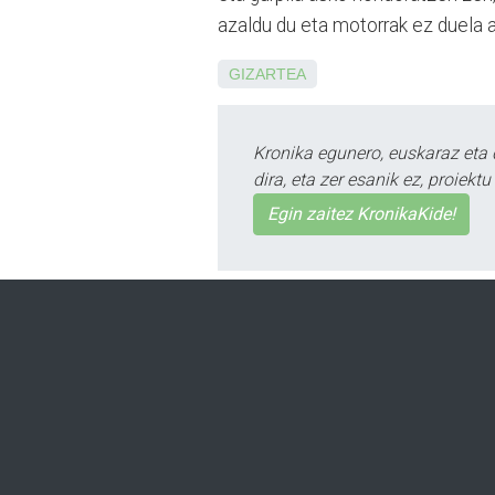
azaldu du eta motorrak ez duela ab
GIZARTEA
Kronika egunero, euskaraz eta 
dira, eta zer esanik ez, proiek
Egin zaitez KronikaKide!