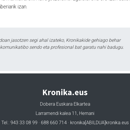
eriarik izan.
doan jasotzen segi ahal izateko, Kronikakide gehiago behar
tu komunikatibo sendo eta profesional bat garatu nahi badugu.
Kronika.eus
Dobera Euskara Elkartea
Larramendi kalea 11, Hernani
Tel.: 943 33 08 99 · 688 660 714 · kronika[ABILDUA]kronika.eus