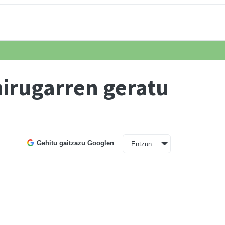
hirugarren geratu
Gehitu gaitzazu Googlen
Entzun