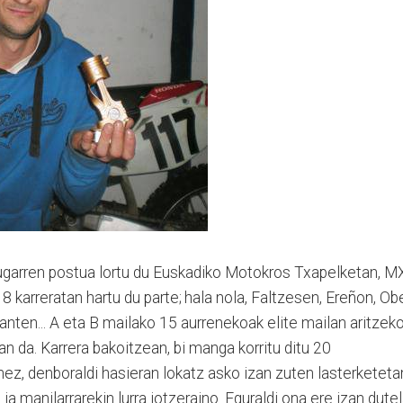
garren postua lortu du Euska­diko Motokros Txapelketan, M
8 ka­rre­ratan hartu du parte; hala nola, Faltzesen, Ereñon, Ob
txanten... A eta B mailako 15 aurrenekoak elite mailan aritzek
an da. Karre­ra bakoi­tzean, bi manga korritu ditu 20
ez, denboraldi hasieran lokatz asko izan zuten lasterketeta
a manilarrarekin lurra jotzeraino. Egu­raldi ona ere izan dute