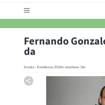
Fernando Gonzale
da
Kronika - Erredakzioa
2014ko urtarrilaren 18a