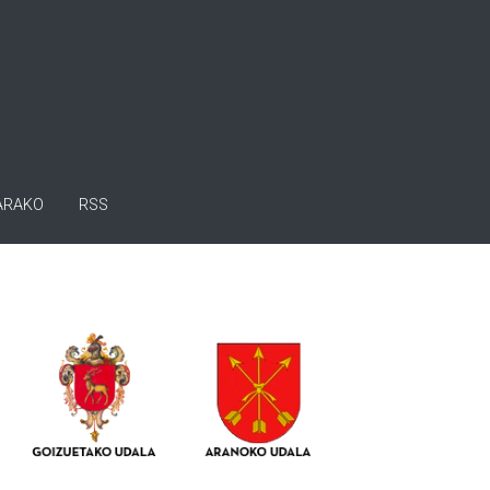
ARAKO
RSS