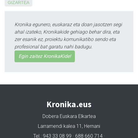
GIZARTEA
Kronika egunero, euskaraz eta doan jasotzen segi
ahal izateko, Kronikakide gehiago behar dira, eta
zer esanik ez, proiektu komunikatibo sendo eta
profesional bat garatu nahi badugu.
Egin zaitez KronikaKide!
Kronika.eus
Dobera Euskara Elkartea
Larramendi kalea 11, Hernani
Tel.: 943 33 08 99 · 688 660 714 ·