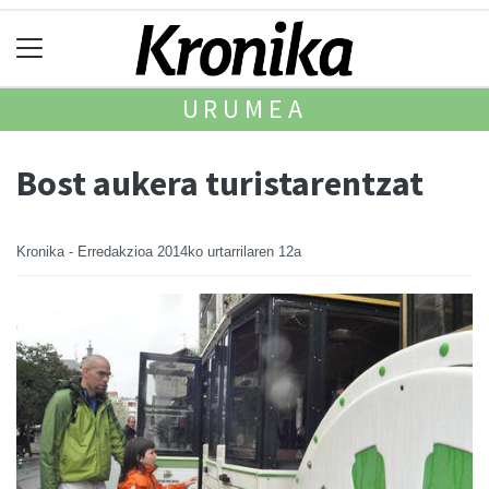
URUMEA
Bost aukera turistarentzat
Kronika - Erredakzioa
2014ko urtarrilaren 12a