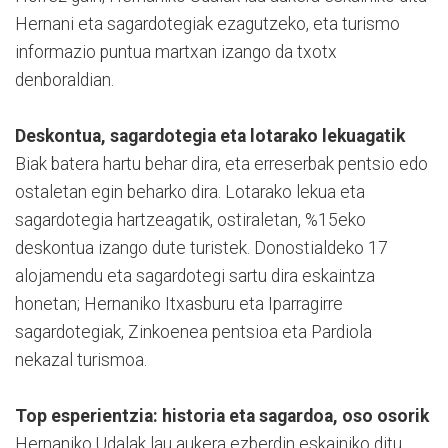
Hernani eta sagardotegiak ezagutzeko, eta turismo
informazio puntua martxan izango da txotx
denboraldian.
Deskontua, sagardotegia eta lotarako lekuagatik
Biak batera hartu behar dira, eta erreserbak pentsio edo
ostaletan egin beharko dira. Lotarako lekua eta
sagardotegia hartzeagatik, ostiraletan, %15eko
deskontua izango dute turistek. Donostialdeko 17
alojamendu eta sagardotegi sartu dira eskaintza
honetan; Hernaniko Itxasburu eta Ipa­rragirre
sagardotegiak, Zin­koe­nea pentsioa eta Pardiola
nekazal turismoa.
Top esperientzia: historia eta sagardoa, oso osorik
Hernaniko Udalak lau aukera ezberdin eskainiko ditu