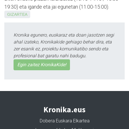
19:30) eta igande eta jai egunetan (11:00-15:00).
GIZARTEA
Kronika egunero, euskaraz eta doan jasotzen segi
ahal izateko, Kronikakide gehiago behar dira, eta
zer esanik ez, proiektu komunikatibo sendo eta
profesional bat garatu nahi badugu.
Egin zaitez KronikaKide!
Kronika.eus
Dobera Euskara Elkartea