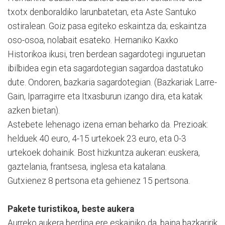
txotx denboraldiko larunbatetan, eta Aste Santuko
ostiralean. Goiz pasa egiteko eskaintza da; eskaintza
oso-osoa, nolabait esateko. Hernaniko Kaxko
Historikoa ikusi, tren berdean sagardotegi inguruetan
ibilbidea egin eta sagardotegian sagardoa dastatuko
dute. On­doren, bazkaria sagardotegian. (Bazkariak Larre-
Gain, Iparra­girre eta Itxasburun izan­go dira, eta katak
azken bietan).
Astebete lehenago izena eman beharko da. Prezioak:
hel­duek 40 euro, 4-15 urtekoek 23 euro, eta 0-3
urtekoek dohai­nik. Bost hizkuntza aukeran: euskera,
gaztelania, frantsesa, inglesa eta katalana.
Gutxienez 8 pertsona eta gehienez 15 pertsona.
Pakete turistikoa, beste aukera
Aurreko aukera berdina ere eskainiko da, baina bazkaririk