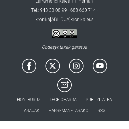
Larramendi kalea 11, Hernani
Tel.: 943 33 08 99 · 688 660 714 ·
kronika[ABILDUA]kronika.eus
Codesyntaxek garatua
HONI BURUZ
LEGE OHARRA
PUBLIZITATEA
ARAUAK
HARREMANETARAKO
RSS