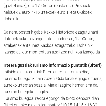
(gaztelaniaz); eta 17:45etan (euskeraz). Prezioak:
helduek 2 euro, 4-15 urtekoek euro 1, eta 0-3koek
dohainik.
Gainera, besterik gabe Kaxko Historikoa ezagutu nahi
dutenek aukera izango dute igandeetan, 12:00etan,
azalpenak entzunez Kaxkoa ezagutzeko. Dohainik
izango da, eta momentuan azaltzea nahikoa izango da.
Irteera guztiak turismo informazio puntutik (Biteri)
Ibilbide gidatu guztiak Biteri aurretik aterako dira,
turismo bulegotik hain zuzen. Gida lanak egingo dituena,
aurreko urteetan bezala, Maria Izagirre hernaniarra da,
turismo bulegoko langilea.
Turismo bulegoa irekita egongo da txotx denboraldian,
Biteri ondoko plazan: larunbatez (10:15-14:15 / 16:30-