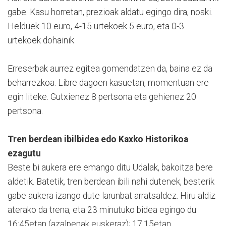
gabe. Kasu horretan, prezioak aldatu egingo dira, noski.
Helduek 10 euro, 4-15 urtekoek 5 euro, eta 0-3
urtekoek dohainik.
Erreserbak aurrez egitea gomendatzen da, baina ez da
beharrezkoa. Libre dagoen kasuetan, momentuan ere
egin liteke. Gutxienez 8 pertsona eta gehienez 20
pertsona.
Tren berdean ibilbidea edo Kaxko Historikoa
ezagutu
Beste bi aukera ere emango ditu Udalak, bakoitza bere
aldetik. Batetik, tren berdean ibili nahi dutenek, besterik
gabe aukera izango dute la­runbat arratsaldez. Hiru aldiz
aterako da trena, eta 23 minutuko bidea egingo du:
16:45­etan (azalpenak euskeraz); 17:15etan