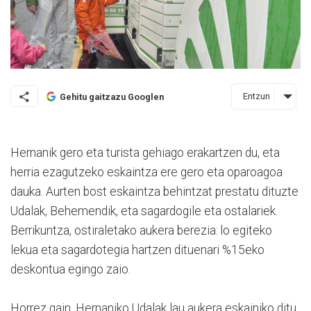
Entzun
Gehitu gaitzazu Googlen
Hernanik gero eta turista gehiago erakartzen du, eta
herria ezagutzeko eskaintza ere gero eta oparoagoa
dauka. Aurten bost eskaintza behin­tzat prestatu dituzte
Udalak, Behemendik, eta sagardogile eta ostalariek.
Berrikuntza, ostiraletako aukera berezia: lo egiteko
lekua eta sagardotegia hartzen dituenari %15eko
deskontua egingo zaio.
Horrez gain, Hernaniko Udalak lau aukera eskainiko ditu