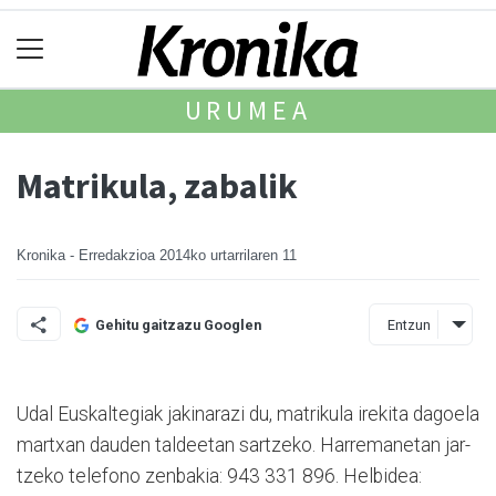
URUMEA
Matrikula, zabalik
Kronika - Erredakzioa
2014ko urtarrilaren 11
Entzun
Gehitu gaitzazu Googlen
Udal Euskaltegiak jakinarazi du, matrikula irekita dagoela
martxan dauden taldeetan sartzeko. Harremanetan jar­
tzeko telefono zenbakia: 943 331 896. Helbidea: