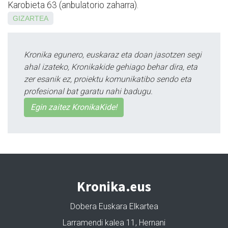
Karobieta 63 (anbulatorio zaharra).
GIZARTEA
Kronika egunero, euskaraz eta doan jasotzen segi
ahal izateko, Kronikakide gehiago behar dira, eta
zer esanik ez, proiektu komunikatibo sendo eta
profesional bat garatu nahi badugu.
Egin zaitez KronikaKide!
Kronika.eus
Dobera Euskara Elkartea
Larramendi kalea 11, Hernani