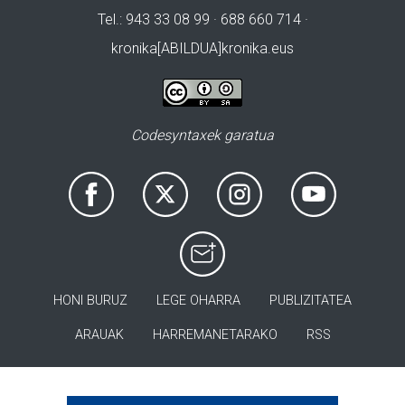
Tel.: 943 33 08 99 · 688 660 714 ·
kronika[ABILDUA]kronika.eus
Codesyntaxek garatua
HONI BURUZ
LEGE OHARRA
PUBLIZITATEA
ARAUAK
HARREMANETARAKO
RSS