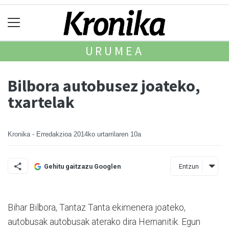
URUMEA
Bilbora autobusez joateko,
txartelak
Kronika - Erredakzioa
2014ko urtarrilaren 10a
Entzun
Gehitu gaitzazu Googlen
Bihar Bilbora, Tantaz Tanta ekimenera joateko,
autobusak autobusak aterako dira Hernanitik. Egun