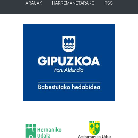
ARAUAK
HARREMANETARAKO
RSS