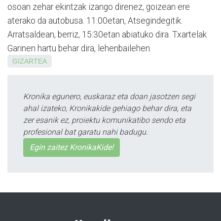
osoan zehar ekintzak izango direnez, goizean ere
aterako da autobusa. 11:00etan, Atsegindegitik.
Arratsaldean, berriz, 15:30etan abiatuko dira. Txartelak
Garinen hartu behar dira, lehenbailehen.
GIZARTEA
Kronika egunero, euskaraz eta doan jasotzen segi
ahal izateko, Kronikakide gehiago behar dira, eta
zer esanik ez, proiektu komunikatibo sendo eta
profesional bat garatu nahi badugu.
Egin zaitez KronikaKide!