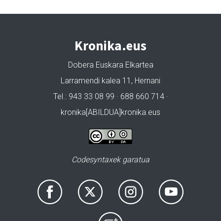
Kronika.eus
Dobera Euskara Elkartea
Larramendi kalea 11, Hernani
Tel.: 943 33 08 99 · 688 660 714 ·
kronika[ABILDUA]kronika.eus
Codesyntaxek garatua