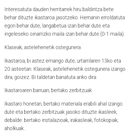
Interesatuta dauden herritarrek hiru baldintza bete
behar dituzte ikastaroa jasotzeko: Hernanin erroldatuta
egon behar dute, langabetua izan behar dute eta
ingeleseko oinarrizko maila izan behar dute (0-1 maila).
Klaseak, astelehenetik ostegunera
Ikastaroa, bi astez emango dute; urtarrilaren 13ko eta
20 asteetan. Klaseak, astelehenetik ostegunera izango
dira, goizez. Bi taldetan banatuta ariko dira.
Ikastaroaren barruan, bertako zerbitzuak
Ikastaro honetan, bertako materiala erabili ahal izango
dute eta bertako zerbitzuak jasoko dituzte ikasleek,
debalde: bertako instalazioak, irakasleak, fotokopiak,
aholkuak...