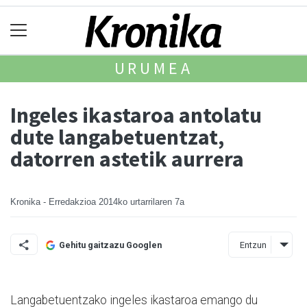
URUMEA
Ingeles ikastaroa antolatu
dute langabetuentzat,
datorren astetik aurrera
Kronika - Erredakzioa
2014ko urtarrilaren 7a
Entzun
Gehitu gaitzazu Googlen
Langabetuentzako ingeles ikastaroa emango du