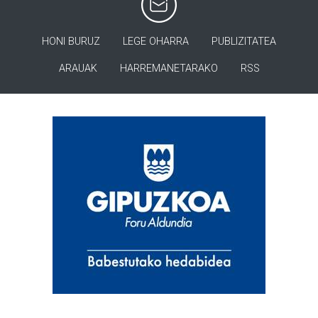
HONI BURUZ
LEGE OHARRA
PUBLIZITATEA
ARAUAK
HARREMANETARAKO
RSS