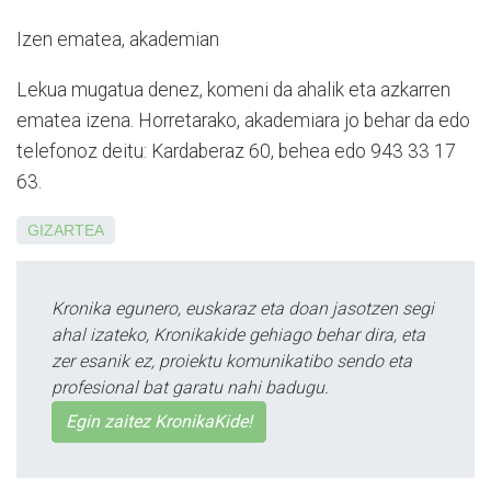
Izen ematea, akademian
Lekua mugatua denez, komeni da ahalik eta azkarren
ematea izena. Ho­rretarako, akademiara jo behar da edo
telefonoz deitu: Kardaberaz 60, behea edo 943 33 17
63.
GIZARTEA
Kronika egunero, euskaraz eta doan jasotzen segi
ahal izateko, Kronikakide gehiago behar dira, eta
zer esanik ez, proiektu komunikatibo sendo eta
profesional bat garatu nahi badugu.
Egin zaitez KronikaKide!