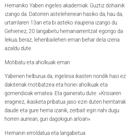
Hernaniko Yaben ingeles akademiak. Guztiz dohainik
izango da. Datorren astelehenean hasiko da, hau da,
urtarrilaren 13an eta bi asteko iraupena izango du.
Gehienez, 20 langabetu hernaniarrentzat egongo da
lekua, beraz, lehenbailehen eman behar dela izena
azaldu dute.
Motibatu eta aholkuak eman
Yabenen helburua da, ingelesa ikasten nondik hasi ez
dakitenak motibatzea eta horiei aholkuak eta
gomendioak ematea. Eta gaineratu dute: «Krisiaren
eraginez, ikasketa pribatua jaso ezin duten herritarrak
daude eta gure herria izanik, zerbait egin nahi dugu
horren aurrean, guri dagokigun arloan».
Hernanin erroldatua eta langabetua