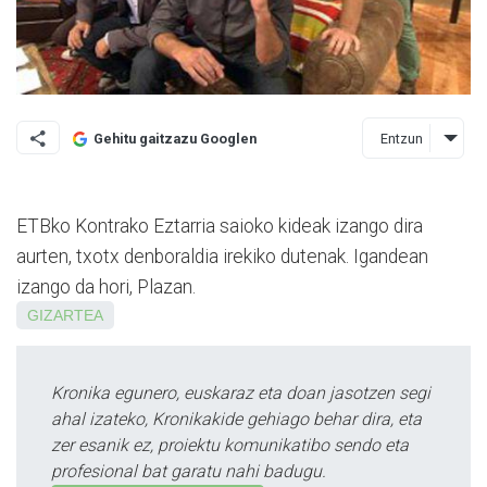
Entzun
Gehitu gaitzazu Googlen
ETBko Kontrako Eztarria saioko kideak izango dira
aurten, txotx denboraldia irekiko dutenak. Igandean
izango da hori, Plazan.
GIZARTEA
Kronika egunero, euskaraz eta doan jasotzen segi
ahal izateko, Kronikakide gehiago behar dira, eta
zer esanik ez, proiektu komunikatibo sendo eta
profesional bat garatu nahi badugu.