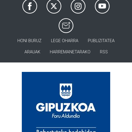
HONI BURUZ
LEGE OHARRA
PUBLIZITATEA
ARAUAK
HARREMANETARAKO
RSS