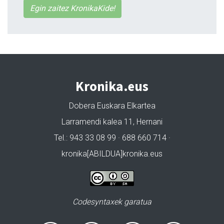
Egin zaitez KronikaKide!
Kronika.eus
Dobera Euskara Elkartea
Larramendi kalea 11, Hernani
Tel.: 943 33 08 99 · 688 660 714 ·
kronika[ABILDUA]kronika.eus
Codesyntaxek garatua