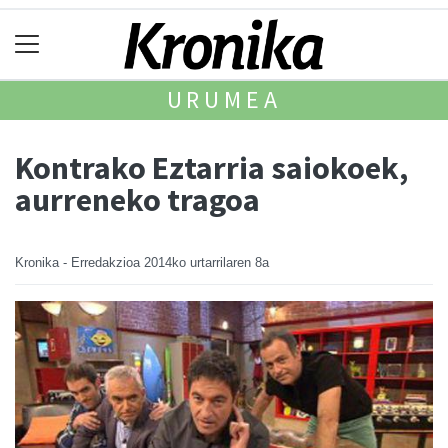
URUMEA
Kontrako Eztarria saiokoek,
aurreneko tragoa
Kronika - Erredakzioa
2014ko urtarrilaren 8a