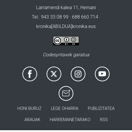
Larramendi kalea 11, Hernani
Tel.: 943 33 08 99 · 688 660 714 ·
kronika[ABILDUA]kronika.eus
Codesyntaxek garatua
HONI BURUZ
LEGE OHARRA
PUBLIZITATEA
ARAUAK
HARREMANETARAKO
RSS