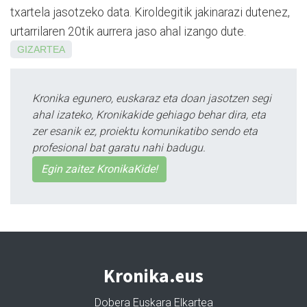
txartela jasotzeko data. Kiroldegitik jakinarazi dutenez,
urtarrilaren 20tik aurrera jaso ahal izango dute.
GIZARTEA
Kronika egunero, euskaraz eta doan jasotzen segi
ahal izateko, Kronikakide gehiago behar dira, eta
zer esanik ez, proiektu komunikatibo sendo eta
profesional bat garatu nahi badugu.
Egin zaitez KronikaKide!
Kronika.eus
Dobera Euskara Elkartea