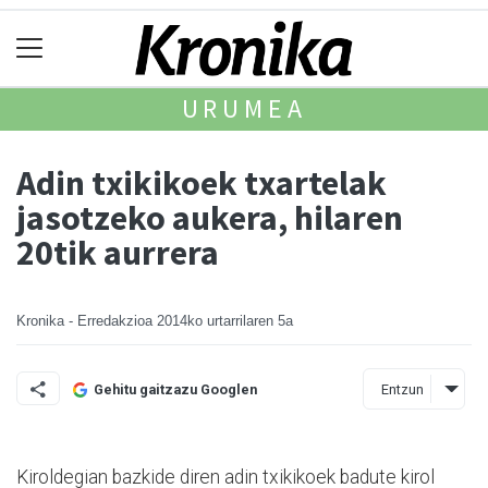
URUMEA
Adin txikikoek txartelak
jasotzeko aukera, hilaren
20tik aurrera
Kronika - Erredakzioa
2014ko urtarrilaren 5a
Entzun
Gehitu gaitzazu Googlen
Kiroldegian bazkide diren adin txikikoek badute kirol