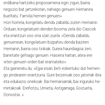
erdibana hartzeko proposamena egin zigun, baina
negozio bat jartzekotan, nahiago genuen Herna­nira
bueltatu. Familia hemen genuen».
Hori horrela, kongelatu den­da zabaldu zuten Herna­nin.
Orduan, kongelatuen den­den booma zela dio Cascok
eta erantzun oso ona izan zuela: «Denda zabaldu
genuenean, kongelatuen bizpahiru denda baziren
Hernanin, baina oso txikiak. Gurea haundiagoa zen;
barietate gehiago genuen. Hasiera hartan, atea ere
ixten genuen orden bat eramateko».
Eta gaineratu du: «Egia esan, beti eskertuko dut he­men­
go jendearen erantzuna. Gu­re bezeroak oso jatorrak di­ra
eta edukazio onekoak. Bai her­naniarrak, bai inguruko he­
rrie­takoak: Ereñotzu, Urnieta, Asti­garraga, Goizueta,
Donostia...».