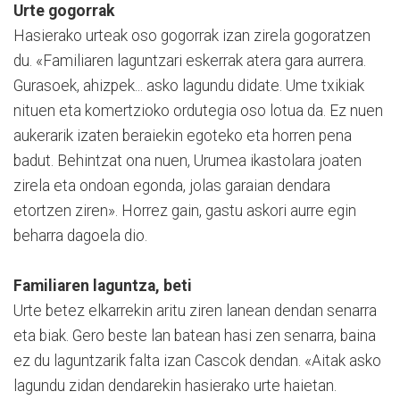
Urte gogorrak
Hasierako urteak oso gogorrak izan zirela gogoratzen
du. «Fa­miliaren laguntzari eskerrak ate­ra gara aurrera.
Gurasoek, ahizpek... asko lagundu didate. Ume txikiak
nituen eta komer­tzioko ordutegia oso lotua da. Ez nuen
aukerarik izaten be­raiekin egoteko eta horren pe­na
badut. Behintzat ona nuen, Urumea ikastolara joaten
zirela eta ondoan egonda, jolas garai­an dendara
etortzen ziren». Horrez gain, gastu askori aurre egin
beharra dagoela dio.
Familiaren laguntza, beti
Urte betez elkarrekin aritu ziren lanean dendan senarra
eta biak. Gero beste lan batean hasi zen senarra, baina
ez du laguntzarik falta izan Cascok dendan. «Aitak asko
lagundu zidan dendarekin hasierako urte haietan.