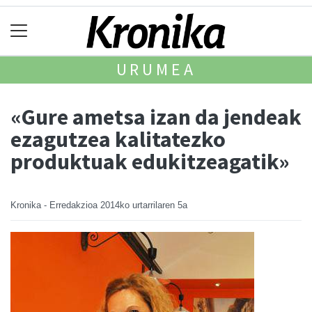
URUMEA
«Gure ametsa izan da jendeak
ezagutzea kalitatezko
produktuak edukitzeagatik»
Kronika - Erredakzioa
2014ko urtarrilaren 5a