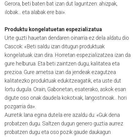
Gerora, beti baten bat izan dut laguntzen: ahizpak,
ilobak... eta alabak ere bai».
Produktu kongelatuetan espezializatua
Urte guzti hauetan dendaren oinarria ez dela aldatu dio
Cascok: «Beti saldu izan ditugun produktuak
kongelatuak izan dira. Horretan espezializatzea izan da
gure helburua. Eta beti zaintzen dugu, kalitatea eta
prezioa. Gure ametsa izan da jendeak ezagutzea
kalitatezko produktuak edukitzeagatik, eta uste dut
lortu dugula. Orain, Gabonetan, esaterako, askok esan
digute oso onak daudela kokotxak, langostinoak... hori
pozgarria da».
Aurretik lana egina dutela ere azaldu du: «Guk dena
probatzen dugu. Saltzen dugun ge­nero guztia aurrez
probatzen du­gu eta oso pozik gaude daukagun