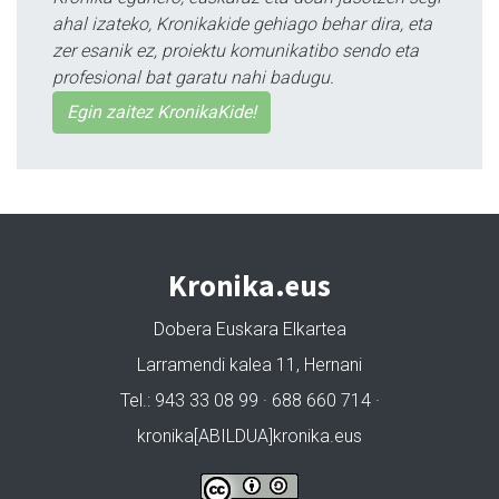
ahal izateko, Kronikakide gehiago behar dira, eta
zer esanik ez, proiektu komunikatibo sendo eta
profesional bat garatu nahi badugu.
Egin zaitez KronikaKide!
Kronika.eus
Dobera Euskara Elkartea
Larramendi kalea 11, Hernani
Tel.: 943 33 08 99 · 688 660 714 ·
kronika[ABILDUA]kronika.eus