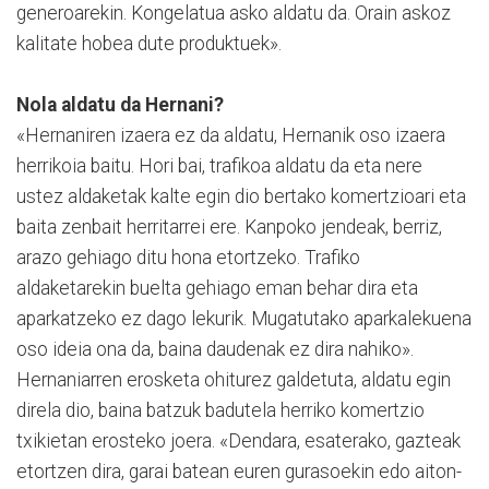
generoarekin. Kongela­tua asko aldatu da. Orain askoz
kalitate hobea dute produktuek».
Nola aldatu da Hernani?
«Hernaniren izaera ez da aldatu, Hernanik oso izaera
herrikoia baitu. Hori bai, trafikoa aldatu da eta nere
ustez aldaketak kalte egin dio bertako ko­mer­tzioari eta
baita zenbait he­rritarrei ere. Kanpoko jendeak, berriz,
arazo gehiago ditu hona etortzeko. Trafiko
aldaketarekin buelta gehiago eman behar dira eta
aparkatzeko ez da­go lekurik. Mugatutako aparkalekuena
oso ideia ona da, baina daudenak ez dira nahiko».
Hernaniarren erosketa ohiturez galdetuta, aldatu egin
direla dio, baina batzuk badutela herriko komertzio
txikietan erosteko joera. «Dendara, esaterako, gazteak
etortzen dira, garai batean euren gurasoekin edo aiton-