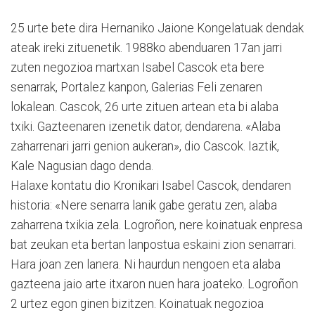
25 urte bete dira Hernaniko Jaione Kongelatuak dendak
ateak ireki zitue­netik. 1988ko abenduaren 17an jarri
zuten negozioa martxan Isabel Cascok eta bere
senarrak, Portalez kanpon, Galerias Feli zenaren
lokalean. Cascok, 26 urte zituen artean eta bi alaba
txiki. Gazteenaren izenetik dator, dendarena. «Alaba
zaharrenari ja­rri genion aukeran», dio Cascok. Iaztik,
Kale Nagusian dago denda.
Halaxe kontatu dio Kroni­ka­ri Isabel Cascok, dendaren
historia: «Nere senarra lanik gabe geratu zen, alaba
zaharrena txikia zela. Logroñon, nere koinatuak enpresa
bat zeukan eta bertan lanpostua eskaini zion senarrari.
Hara joan zen lanera. Ni haurdun nengoen eta alaba
gazteena jaio arte itxaron nuen hara joateko. Logroñon
2 urtez egon ginen bizitzen. Koinatuak negozioa