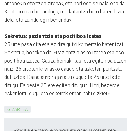
amonekin etortzen zirenak, eta hori oso seinale ona da.
Kontuan izan behar dugu, merkataritza herri baten bizia
dela, eta zaindu egin behar da».
Sekretua: pazientzia eta positiboa izatea
25 urte pasa dira eta ez dira gutxi komertzio batentzat.
Se­kre­tua, honakoa da: «Pazien­tzia asko izatea eta oso
positiboa izatea. Gauza berriak ikasi eta egiten saiatzen
naiz. 25 urtetan krisi asko daude eta askotan pentsatu
dut uztea. Baina aurrera jarraitu dugu eta 25 urte bete
ditugu. Ea beste 25 ere egiten ditugun! Hori, bezeroei
esker lortu dugu eta eskerrak eman nahi dizkiet».
GIZARTEA
Kronika egunero, euskaraz eta doan jasotzen segi