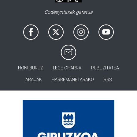
Codesyntaxek garatua
HONI BURUZ
LEGE OHARRA
PUBLIZITATEA
ARAUAK
HARREMANETARAKO
RSS