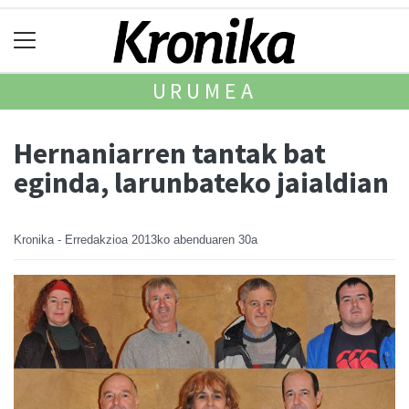
URUMEA
Hernaniarren tantak bat
eginda, larunbateko jaialdian
Kronika - Erredakzioa
2013ko abenduaren 30a