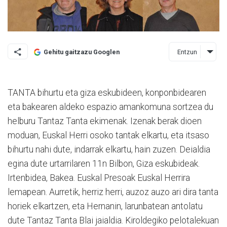
Entzun
Gehitu gaitzazu Googlen
TANTA bihurtu eta giza eskubideen, konponbidearen
eta bakearen aldeko espazio amankomuna sortzea du
helburu Tantaz Tanta ekimenak. Izenak berak dioen
moduan, Euskal Herri osoko tantak elkartu, eta itsaso
bihurtu nahi dute, indarrak elkartu, hain zuzen. Deialdia
egina dute urtarrilaren 11n Bilbon, Giza eskubideak.
Irten­bidea, Bakea. Euskal Presoak Euskal Herrira
lemapean. Aurretik, herriz herri, au­zoz auzo ari dira tanta
horiek elkartzen, eta Her­nanin, la­run­­batean antolatu
dute Tan­taz Tanta Blai jaialdia. Kirol­degiko pelotalekuan