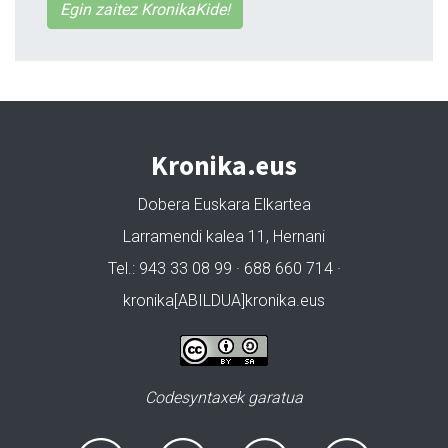
Egin zaitez KronikaKide!
Kronika.eus
Dobera Euskara Elkartea
Larramendi kalea 11, Hernani
Tel.: 943 33 08 99 · 688 660 714 ·
kronika[ABILDUA]kronika.eus
Codesyntaxek garatua