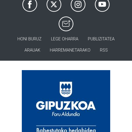
HONI BURUZ
LEGE OHARRA
PUBLIZITATEA
ARAUAK
HARREMANETARAKO
RSS