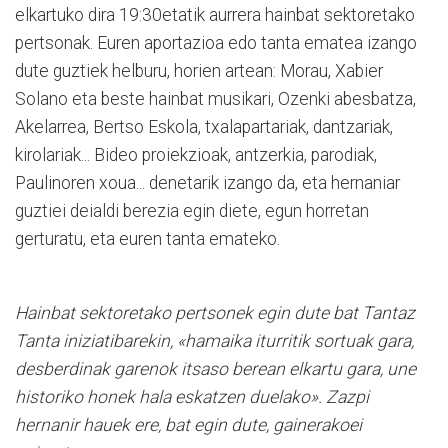
elkartuko dira 19:30etatik aurrera hainbat sektoretako
pertsonak. Euren aportazioa edo tanta ematea izango
dute guztiek helburu, horien artean: Morau, Xabier
Solano eta beste hainbat musikari, Ozen­ki abesbatza,
Akelarrea, Ber­tso Eskola, txalapar­ta­riak, dan­tzariak,
kirolariak... Bideo proiekzioak, antzerkia, parodiak,
Paulinoren xoua... de­ne­tarik izango da, eta hernaniar
guztiei deialdi berezia egin diete, egun horretan
gerturatu, eta eu­ren tanta emateko.
Hainbat sektoretako per­tsonek egin dute bat Tantaz
Tanta ini­zia­tibarekin, «hamaika iturritik sortuak gara,
desberdinak garenok itsaso berean elkartu gara, une
historiko honek hala eskatzen duelako». Zazpi
hernanir hauek ere, bat egin dute, gainerakoei