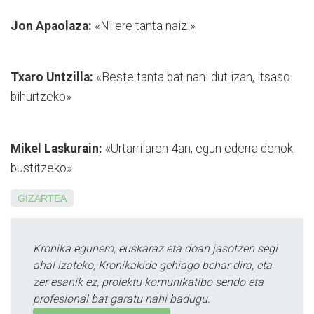
Jon Apaolaza:
«Ni ere tanta naiz!»
Txaro Untzilla:
«Beste tanta bat nahi dut izan, itsaso
bihurtzeko»
Mikel Laskurain:
«Urtarrilaren 4an, egun ederra denok
bustitzeko»
GIZARTEA
Kronika egunero, euskaraz eta doan jasotzen segi
ahal izateko, Kronikakide gehiago behar dira, eta
zer esanik ez, proiektu komunikatibo sendo eta
profesional bat garatu nahi badugu.