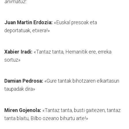
animatuz:
Juan Martin Erdozia:
«Euskal presoak eta
deportatuak, etxera!»
Xabier Iradi:
«Tantaz tanta, Hernanitik ere, erreka
sortuz»
Damian Pedrosa:
«Gure tantak bihotzaren elkartasun
taupadak dira»
Miren Gojenola:
«Tantaz tanta, busti gaitezen, tantaz
tan­ta blaitu, Bilbo ozeano bihurtu arte!»