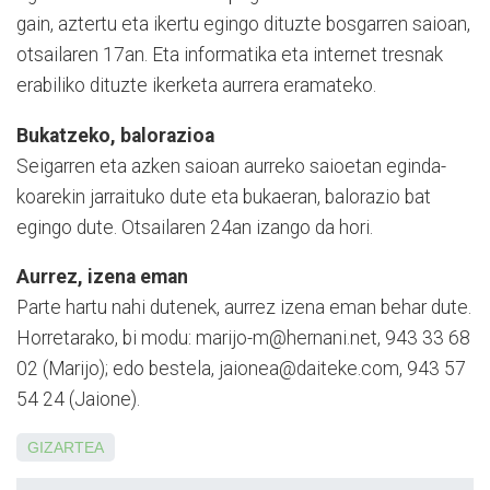
gain, aztertu eta ikertu egingo dituzte bosga­rren saioan,
otsailaren 17an. Eta informatika eta internet tresnak
erabiliko dituzte ikerketa aurrera eramateko.
Bukatzeko, balorazioa
Seigarren eta azken saioan aurreko saioetan eginda­
koa­rekin jarraituko dute eta bukaeran, balorazio bat
egingo dute. Otsailaren 24an izango da hori.
Aurrez, izena eman
Parte hartu nahi dutenek, aurrez izena eman behar dute.
Horretarako, bi modu: marijo-m@hernani.net, 943 33 68
02 (Marijo); edo bestela, jaione­a@daiteke.com, 943 57
54 24 (Jaione).
GIZARTEA