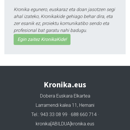
Kronika egunero, euskaraz eta doan jasotzen segi
ahal izateko, Kronikakide gehiago behar dira, eta
zer esanik ez, proiektu komunikatibo sendo eta
profesional bat garatu nahi badugu.
Egin zaitez KronikaKide!
Kronika.eus
Dobera Euskara Elkartea
Larramendi kalea 11, Hernani
Tel.: 943 33 08 99 · 688 660 714 ·
kronika[ABILDUA]kronika.eus