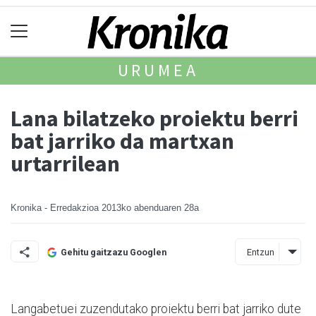
URUMEA
Lana bilatzeko proiektu berri
bat jarriko da martxan
urtarrilean
Kronika - Erredakzioa
2013ko abenduaren 28a
Entzun
Gehitu gaitzazu Googlen
Langabetuei zuzen­du­tako proiektu berri bat jarri­ko dute