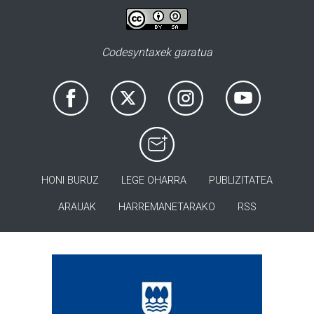
Codesyntaxek garatua
HONI BURUZ
LEGE OHARRA
PUBLIZITATEA
ARAUAK
HARREMANETARAKO
RSS