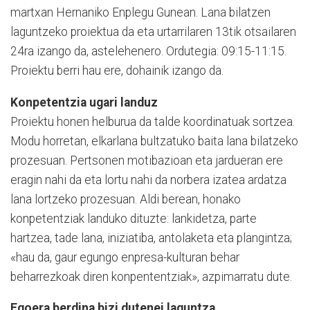
martxan Hernani­ko Enplegu Gunean. Lana bilatzen
laguntzeko proiek­tua da eta urtarrilaren 13tik otsailaren
24ra izango da, astelehenero. Ordutegia: 09:15-11:15.
Proiektu berri hau ere, dohainik izango da.
Konpetentzia ugari landuz
Proiektu honen helburua da talde koordinatuak sortzea.
Modu horretan, elkarlana bultzatuko baita lana bila­tzeko
prozesuan. Per­tso­nen motibazioan eta jardueran ere
eragin nahi da eta lortu nahi da norbera izatea ar­da­tza
lana lortzeko prozesu­an. Aldi berean, honako
konpetentziak landuko dituzte: lankidetza, parte
hartzea, tade lana, inizia­tiba, antolaketa eta plangin­tza;
«hau da, gaur egungo enpresa-kulturan behar
beharrezkoak diren kon­pen­tentziak», azpimarratu dute.
Egoera berdina bizi dutenei laguntza