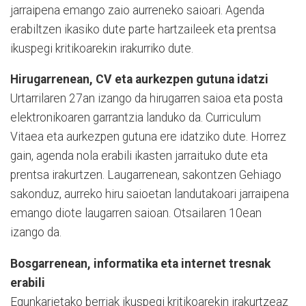
jarraipena emango zaio aurreneko saioari. Agenda
erabiltzen ikasiko dute parte hartzaileek eta pren­tsa
ikuspegi kritikoarekin irakurriko dute.
Hirugarrenean, CV eta aurkezpen gutuna idatzi
Urtarrilaren 27an izango da hirugarren saioa eta posta
elektronikoaren garrantzia landuko da. Curriculum
Vitaea eta aurkezpen gutuna ere idatziko dute. Horrez
gain, agenda nola erabili ikasten jarraituko dute eta
prentsa irakurtzen. Laugarrenean, sakontzen Gehiago
sakonduz, aurreko hiru saioetan landutakoari jarraipena
emango diote laugarren saioan. Otsaila­ren 10ean
izango da.
Bosgarrenean, informatika eta internet tresnak
erabili
Egunkarietako berriak ikus­pegi kritikoarekin irakur­tze­az