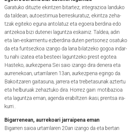
Garatuko dituzte ekintzen bitartez, integrazioa landu­ko
da taldean, autoestimua berreskuratuz, ekintza zeha­
tzak egiteko eguna anto­latuz eta egoera berdi­na edo
antzekoa bizi dute­nei laguntza eskainiz. Taldea, adin
eta lan-eskarmentu ezberdina du­ten pertsonez osatuko
da eta funtsezkoa izango da lana bilatzeko gogoa indar­
tu nahi izatea eta besteei laguntzeko prest egotea.
Hasteko, aurkezpena Sei saio izango dira denera eta
aurrenekoan, urtarrila­ren 13an, aurkezpena egin­go da.
Bakoitzaren gaita­su­na, jarrera eta trebe­tasunak aztertu
eta helbu­ru­ak zehaz­tuko dira. Ho­rrez gain: motibazioa
eta lagun­tza eman, agenda era­biltzen ikasi, prentsa ira­
kurri...
Bigarrenean, aurrekoari jarraipena eman
Bigarren saioa urtarrilaren 20an izango da eta bertan