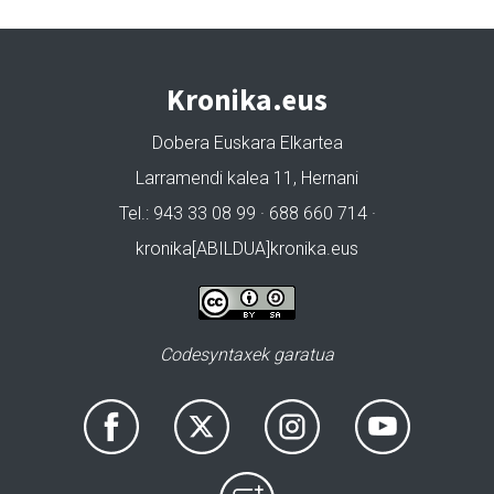
Kronika.eus
Dobera Euskara Elkartea
Larramendi kalea 11, Hernani
Tel.: 943 33 08 99 · 688 660 714 ·
kronika[ABILDUA]kronika.eus
Codesyntaxek garatua