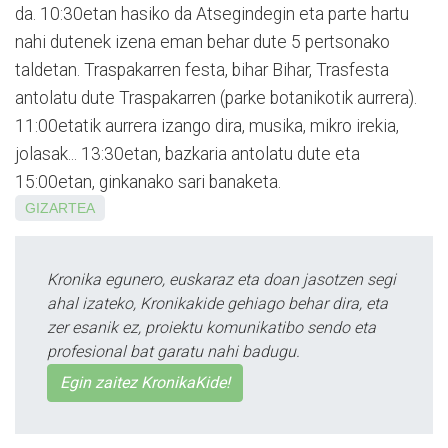
da. 10:30etan hasiko da Atse­gindegin eta parte hartu
nahi dutenek izena eman behar dute 5 pertsonako
taldetan. Traspakarren festa, bihar Bihar, Trasfesta
antolatu dute Traspakarren (parke botanikotik aurrera).
11:00etatik aurrera izango dira, musika, mikro irekia,
jolasak... 13:30etan, bazkaria antolatu dute eta
15:00etan, ginkanako sari banaketa.
GIZARTEA
Kronika egunero, euskaraz eta doan jasotzen segi
ahal izateko, Kronikakide gehiago behar dira, eta
zer esanik ez, proiektu komunikatibo sendo eta
profesional bat garatu nahi badugu.
Egin zaitez KronikaKide!