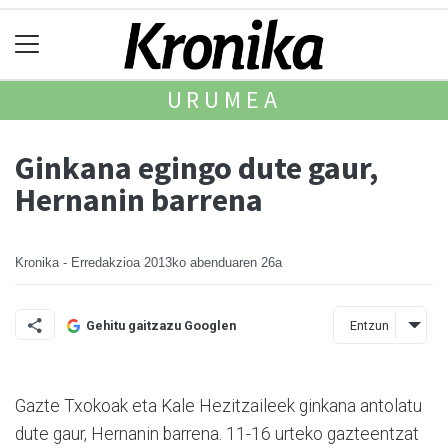
URUMEA
Ginkana egingo dute gaur,
Hernanin barrena
Kronika - Erredakzioa
2013ko abenduaren 26a
Entzun
Gehitu gaitzazu Googlen
Gazte Txokoak eta Kale Hezitzaileek ginkana antolatu
dute gaur, Hernanin barrena. 11-16 urteko gazteentzat