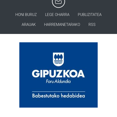
HONI BURUZ
LEGE OHARRA
PUBLIZITATEA
ARAUAK
HARREMANETARAKO
RSS