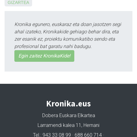
GIZARTEA
Kronika egunero, euskaraz eta doan jasotzen segi
ahal izateko, Kronikakide gehiago behar dira, eta
zer esanik ez, proiektu komunikatibo sendo eta
profesional bat garatu nahi badugu.
Egin zaitez KronikaKide!
Kronika.eus
Dobera Euskara Elkartea
Larramendi kalea 11, Hernani
Tel.: 943 33 08 99 · 688 660 714 ·