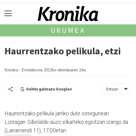
URUMEA
Haurrentzako pelikula, etzi
Kronika - Erredakzioa
2013ko abenduaren 24a
Entzun
Gehitu gaitzazu Googlen
Haurren­tzako pelikula jarriko dute ostegunean
Lizeagan. Gibelalde auzo elkarteko egoitzan izango da
(La­rra­mendi 11); 17:00­etan.