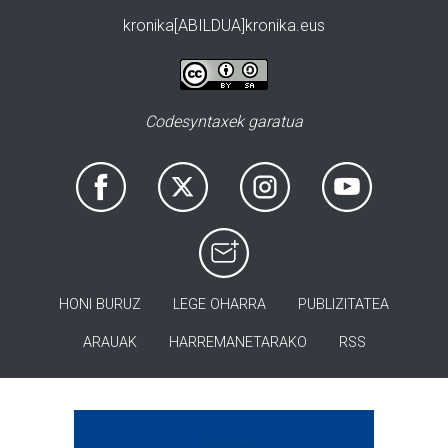
kronika[ABILDUA]kronika.eus
Codesyntaxek garatua
HONI BURUZ
LEGE OHARRA
PUBLIZITATEA
ARAUAK
HARREMANETARAKO
RSS