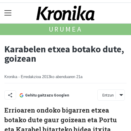
URUMEA
Karabelen etxea botako dute,
goizean
Kronika - Erredakzioa
2013ko abenduaren 21a
Entzun
Gehitu gaitzazu Googlen
Errioaren ondoko bigarren etxea
botako dute gaur goizean eta Portu
eta Karabel bitarteko bidea itxita