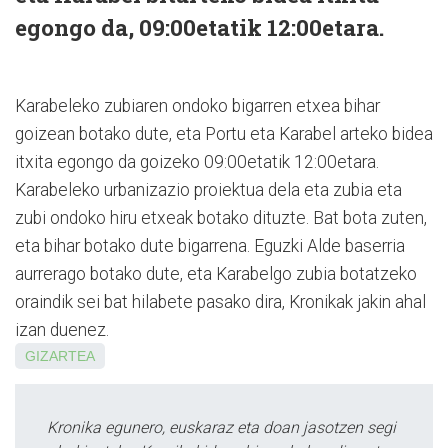
egongo da, 09:00etatik 12:00etara.
Karabeleko zubiaren ondoko bigarren etxea bihar
goizean botako dute, eta Portu eta Karabel arteko bidea
itxita egongo da goizeko 09:00etatik 12:00etara.
Karabeleko urbanizazio proiektua dela eta zubia eta
zubi ondoko hiru etxeak botako dituzte. Bat bota zuten,
eta bihar botako dute bigarrena. Eguzki Alde baserria
aurrerago botako dute, eta Karabelgo zubia botatzeko
oraindik sei bat hilabete pasako dira, Kronikak jakin ahal
izan duenez.
GIZARTEA
Kronika egunero, euskaraz eta doan jasotzen segi