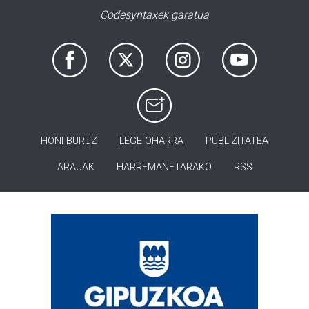
Codesyntaxek garatua
HONI BURUZ
LEGE OHARRA
PUBLIZITATEA
ARAUAK
HARREMANETARAKO
RSS