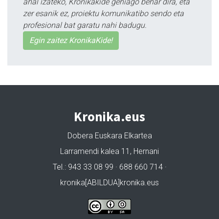
ahal izateko, Kronikakide gehiago behar dira, eta
zer esanik ez, proiektu komunikatibo sendo eta
profesional bat garatu nahi badugu.
Egin zaitez KronikaKide!
Kronika.eus
Dobera Euskara Elkartea
Larramendi kalea 11, Hernani
Tel.: 943 33 08 99 · 688 660 714 ·
kronika[ABILDUA]kronika.eus