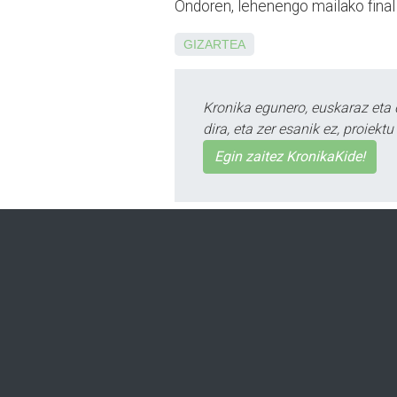
Ondoren, lehenengo mailako final 
GIZARTEA
Kronika egunero, euskaraz eta 
dira, eta zer esanik ez, proiek
Egin zaitez KronikaKide!