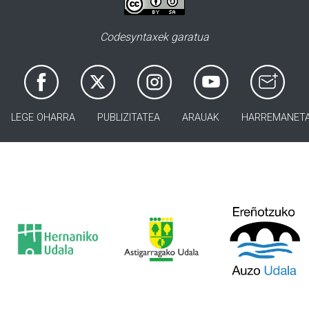
Codesyntaxek garatua
LEGE OHARRA
PUBLIZITATEA
ARAUAK
HARREMANET