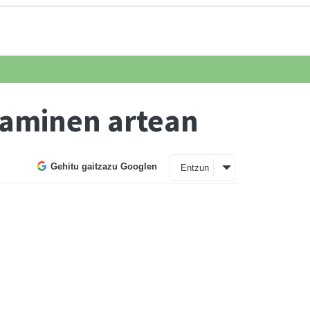
njaminen artean
Gehitu gaitzazu Googlen
Entzun