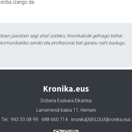
erdia izango da.
doan jasotzen segi ahal izateko, Kronikakide gehiago behar
tu komunikatibo sendo eta profesional bat garatu nahi badugu.
Kronika.eus
Dobera Euskara Elkartea
Larramendi kalea 11, Hernani
Tel.: 943 33 08 99 · 688 660 714 · kronika[ABILDUA]kronika.eus