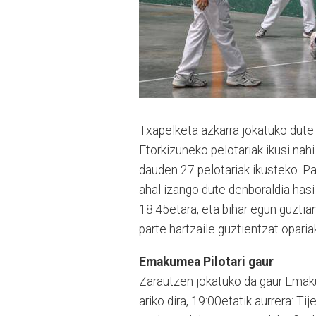
Txapelketa azkarra jokatuko dute 
Etorkizuneko pelotariak ikusi na
dauden 27 pelotariak ikusteko. Pa
ahal izango dute denboraldia hasi 
18:45etara, eta bihar egun guztia
parte hartzaile guztientzat opariak
Emakumea Pilotari gaur
Zarautzen jokatuko da gaur Emaku
ariko dira, 19:00­etatik aurrera: Ti