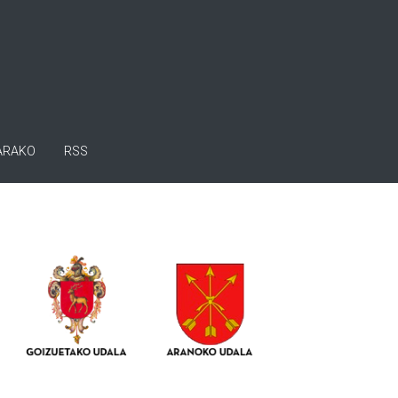
ARAKO
RSS