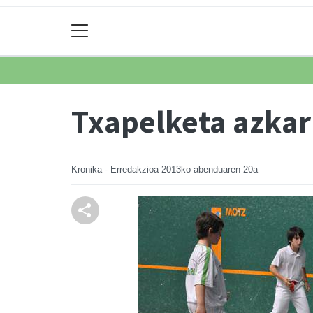
Txapelketa azkar
Kronika - Erredakzioa
2013ko abenduaren 20a