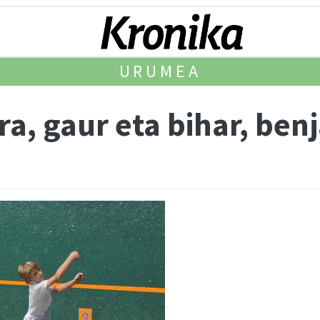
URUMEA
ra, gaur eta bihar, be