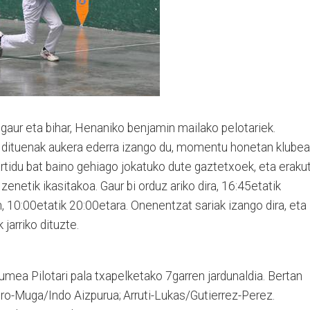
gaur eta bihar, Henaniko benjamin mailako pelotariek.
hi dituenak aukera ederra izango du, momentu honetan klube
rtidu bat baino gehiago jokatuko dute gaztetxoek, eta erakut
zenetik ikasitakoa. Gaur bi orduz ariko dira, 16:45etatik
n, 10:00etatik 20:00etara. Onenentzat sariak izango dira, eta
 jarriko dituzte.
mea Pilotari pala txapelketako 7garren jardunaldia. Bertan
jero-Mu­ga/Indo Aizpurua; Arru­ti-Lu­kas/Gutierrez-Perez.