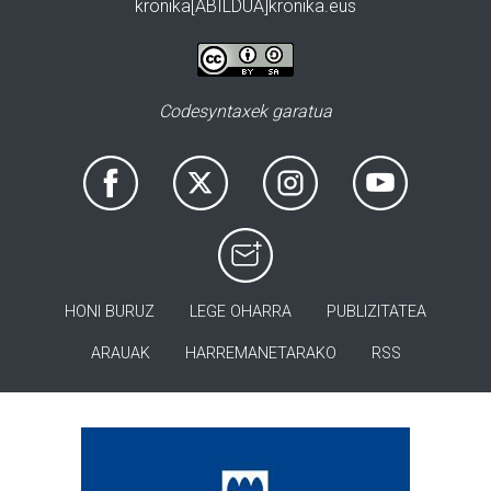
kronika[ABILDUA]kronika.eus
Codesyntaxek garatua
HONI BURUZ
LEGE OHARRA
PUBLIZITATEA
ARAUAK
HARREMANETARAKO
RSS