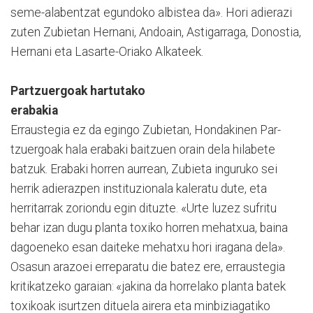
seme-alabentzat egundoko albistea da». Hori adierazi
zuten Zu­bietan Hernani, An­doain, As­ti­garraga, Donos­tia,
Her­nani eta Lasarte-Oria­ko Alka­teek.
Partzuergoak hartutako
erabakia
Erraustegia ez da egingo Zu­bietan, Hon­dakinen Par­
tzuer­­goak hala erabaki baitzuen orain dela hilabete
batzuk. Era­­baki horren aurrean, Zu­bieta inguruko sei
herrik adie­razpen instituzionala ka­­leratu dute, eta
herritarrak zoriondu egin dituzte. «Urte luzez sufritu
behar izan dugu planta toxiko horren mehatxua, baina
dagoeneko esan daiteke mehatxu hori iragana dela».
Osasun arazoei erreparatu die batez ere, erraustegia
kritikatzeko garaian: «jakina da horrelako planta batek
to­xikoak isurtzen dituela airera eta minbiziagatiko