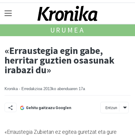
URUMEA
«Erraustegia egin gabe,
herritar guztien osasunak
irabazi du»
Kronika - Erredakzioa
2013ko abenduaren 17a
Entzun
Gehitu gaitzazu Googlen
«Erraustegia Zubietan ez egitea guretzat eta gure