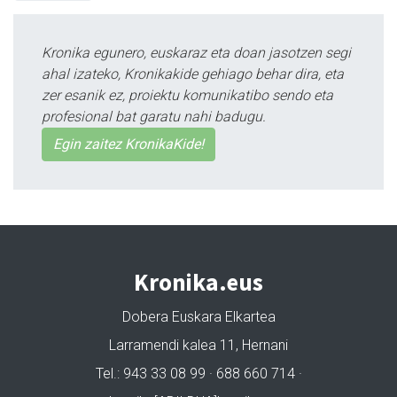
Kronika egunero, euskaraz eta doan jasotzen segi
ahal izateko, Kronikakide gehiago behar dira, eta
zer esanik ez, proiektu komunikatibo sendo eta
profesional bat garatu nahi badugu.
Egin zaitez KronikaKide!
Kronika.eus
Dobera Euskara Elkartea
Larramendi kalea 11, Hernani
Tel.: 943 33 08 99 · 688 660 714 ·