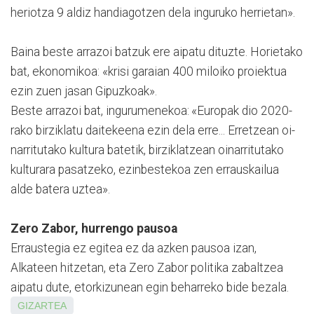
heriotza 9 aldiz handiagotzen dela in­gu­ruko herrietan».
Baina beste arrazoi batzuk ere aipatu dituzte. Horietako
bat, ekonomikoa: «krisi ga­raian 400 miloiko proiektua
ezin zuen jasan Gipuzkoak».
Beste arrazoi bat, inguru­menekoa: «Europak dio 2020­
rako birziklatu daitekeena ezin dela erre... Erretzean oi­
na­rritutako kultura batetik, bir­ziklatzean oinarritutako
kulturara pasatzeko, ezinbes­tekoa zen errauskailua
alde batera uztea».
Zero Zabor, hurrengo pausoa
Erraustegia ez egitea ez da azken pausoa izan,
Alkateen hitzetan, eta Zero Zabor po­litika zabaltzea
aipatu dute, etorkizunean egin beharreko bide bezala.
GIZARTEA