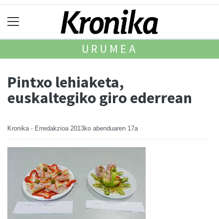
URUMEA
Pintxo lehiaketa,
euskaltegiko giro ederrean
Kronika - Erredakzioa
2013ko abenduaren 17a