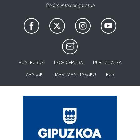
Codesyntaxek garatua
HONI BURUZ
LEGE OHARRA
PUBLIZITATEA
ARAUAK
HARREMANETARAKO
RSS