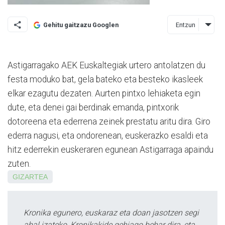
Entzun
Gehitu gaitzazu Googlen
Astigarragako AEK Euskaltegiak urtero antolatzen du
festa moduko bat, gela bateko eta besteko ikasleek
elkar ezagutu dezaten. Aurten pintxo lehiaketa egin
dute, eta denei gai berdinak emanda, pintxorik
dotoreena eta ederrena zeinek prestatu aritu dira. Giro
ederra nagusi, eta ondorenean, euskerazko esaldi eta
hitz ederrekin euskeraren egunean Astigarraga apaindu
zuten.
GIZARTEA
Kronika egunero, euskaraz eta doan jasotzen segi
ahal izateko, Kronikakide gehiago behar dira, eta