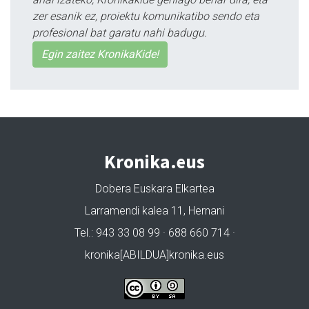
zer esanik ez, proiektu komunikatibo sendo eta
profesional bat garatu nahi badugu.
Egin zaitez KronikaKide!
Kronika.eus
Dobera Euskara Elkartea
Larramendi kalea 11, Hernani
Tel.: 943 33 08 99 · 688 660 714 ·
kronika[ABILDUA]kronika.eus