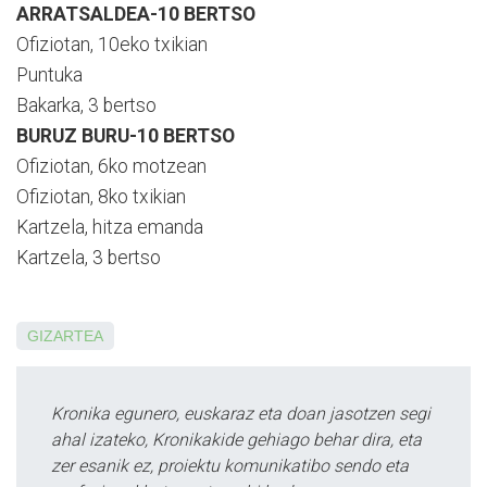
ARRATSALDEA-10 BERTSO
Ofiziotan, 10eko txikian
Puntuka
Bakarka, 3 bertso
BURUZ BURU-10 BERTSO
Ofiziotan, 6ko motzean
Ofiziotan, 8ko txikian
Kartzela, hitza emanda
Kartzela, 3 bertso
GIZARTEA
Kronika egunero, euskaraz eta doan jasotzen segi
ahal izateko, Kronikakide gehiago behar dira, eta
zer esanik ez, proiektu komunikatibo sendo eta