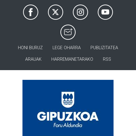
HONI BURUZ
LEGE OHARRA
PUBLIZITATEA
ARAUAK
HARREMANETARAKO
RSS