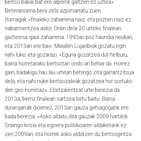
ber­tso bakar bat ere alperrik gal­tzen ez uztea».
Beteranoena bera zela azpi­ma­rratu zuen
Iturriagak: «finaleko zaharrena naiz, eta pozten naiz ez
nabarmentzea asko. Orain dela 20 urteko finalean
gazteena, gaur zaharrena. 1993an poz haundia neukan,
eta 2013an ere bai». Maialen Lujanbiok gozatu egin
nahi luke, eta gozarazi. «Eguna gozatzea dut helburu,
baina horretarako bertsotan ondo ari behar da. Horrez
gain, badakigu hau lau urtean behingo zita garrantzitsua
dela, eta nahi nuke bertsozaleak gozatzea hor sortuko
den giro horretaz». Elortzarentzat urte berezia da
2013a, berriz finalean sar­tzea lortu baitu. Baina
durangarrak dioenez, 2013an gauza gehiagogatik ere
bada berezia. «As­ko aldatu dira gauzak 2009 hartatik.
Oraingo krisia eta egoera politikoaren aldaketarik ez
zen 2009an, eta horrek asko alda­tzen du ber­tsogintza