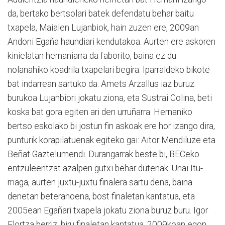
da, bertako bertsolari batek defendatu behar baitu
txapela, Maialen Lujan­biok, hain zu­zen ere, 2009an
Andoni Egaña haundiari kendutakoa. Aurten ere askoren
kinielatan hernaniarra da faborito, baina ez du
nolanahiko koadrila txapelari begira. Iparraldeko bikote
bat indarrean sartuko da: Amets Arzallus iaz buruz
burukoa Lujanbiori jokatu ziona, eta Sustrai Colina, beti
koska bat gora egiten ari den urruñarra. Hernaniko
bertso eskolako bi jostun fin askoak ere hor izango dira,
punturik korapilatuenak egiteko gai: Aitor Men­di­lu­ze eta
Beñat Gazte­lumendi. Durangarrak beste bi, BEC­eko
entzuleentzat azalpen gu­txi behar dutenak. Unai Itu­
rriaga, aurten juxtu-juxtu finalera sartu dena, baina
denetan beteranoena, bost finaletan kantatua, eta
2005ean Egañari txapela jokatu ziona buruz buru. Igor
Elortza berriz, hiru finaletan kantatua, 2009koan egon