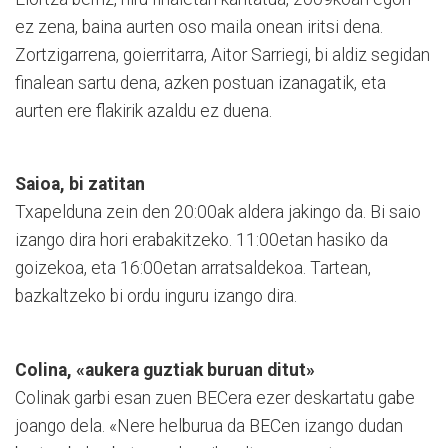
ez zena, baina aurten oso maila onean iritsi dena.
Zortzigarrena, goierritarra, Aitor Sarriegi, bi aldiz segidan
finalean sartu dena, azken pos­tuan izanagatik, eta
aurten ere flakirik azaldu ez duena.
Saioa, bi zatitan
Txapelduna zein den 20:00­­ak aldera jakingo da. Bi saio
izango dira hori erabakitzeko. 11:00etan hasiko da
goizekoa, eta 16:00­e­tan arratsaldekoa. Tartean,
bazkaltzeko bi ordu inguru izango dira.
Colina, «aukera guztiak buruan ditut»
Colinak garbi esan zuen BECera ezer deskartatu gabe
joango dela. «Nere helburua da BECen izango dudan