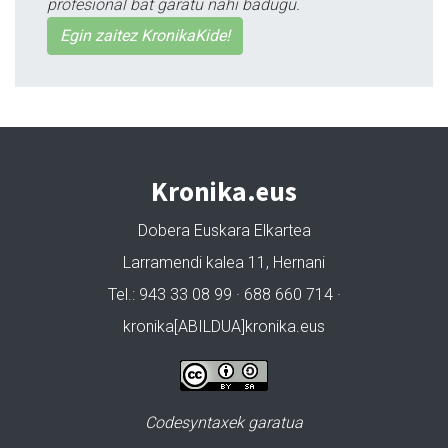
profesional bat garatu nahi badugu.
Egin zaitez KronikaKide!
Kronika.eus
Dobera Euskara Elkartea
Larramendi kalea 11, Hernani
Tel.: 943 33 08 99 · 688 660 714 ·
kronika[ABILDUA]kronika.eus
Codesyntaxek garatua