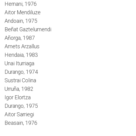
Hernani, 1976
Aitor Mendiluze
Andoain, 1975
Beñat Gaztelumendi
Añorga, 1987
Amets Arzallus
Hendaia, 1983
Unai Iturriaga
Durango, 1974
Sustrai Colina
Urruña, 1982
Igor Elortza
Durango, 1975
Aitor Sarriegi
Beasain, 1976