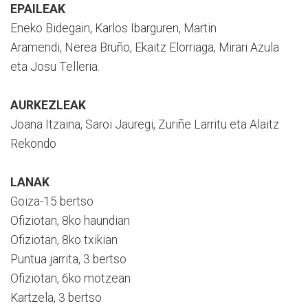
EPAILEAK
Eneko Bidegain, Karlos Ibar­guren, Martin
Ara­mendi, Nerea Bruño, Ekaitz Elorriaga, Mirari Azula
eta Josu Telleria.
AURKEZLEAK
Joana Itzaina, Saroi Jauregi, Zuriñe Larritu eta Alaitz
Rekondo
LANAK
Goiza-15 bertso
Ofiziotan, 8ko haundian
Ofiziotan, 8ko txikian
Puntua jarrita, 3 bertso
Ofiziotan, 6ko motzean
Kartzela, 3 bertso