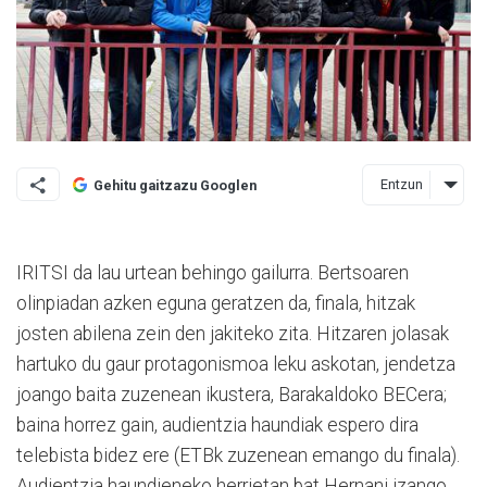
Entzun
Gehitu gaitzazu Googlen
IRITSI da lau urtean behingo gailurra. Bertsoaren
olinpiadan azken eguna geratzen da, finala, hitzak
josten abilena zein den jakiteko zita. Hitza­ren jolasak
hartuko du gaur protagonismoa leku askotan, jendetza
joango baita zuzenean ikustera, Barakaldoko BECera;
baina horrez gain, audientzia haundiak espero dira
telebista bidez ere (ETBk zuzenean emango du finala).
Audientzia haundieneko herrietan bat Hernani izango