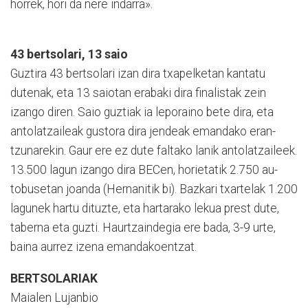
horrek, hori da nere indarra».
43 bertsolari, 13 saio
Guztira 43 bertsolari izan dira txapelketan kantatu
dutenak, eta 13 saiotan erabaki dira finalistak zein
izango diren. Saio guztiak ia leporaino bete dira, eta
antolatzaileak gustora dira jendeak emandako eran­
tzunarekin. Gaur ere ez dute faltako lanik antolatzaileek.
13.500 lagun izango dira BECen, horietatik 2.750 au­
tobu­se­tan joanda (Her­na­nitik bi). Bazkari txartelak 1.200
la­gu­nek hartu dituzte, eta hartarako lekua prest dute,
taberna eta guzti. Haurtzaindegia ere ba­da, 3-9 urte,
baina aurrez izena emandakoentzat.
BERTSOLARIAK
Maialen Lujanbio