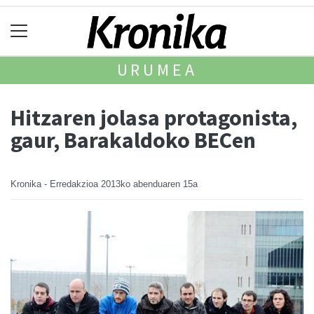
URUMEA
Hitzaren jolasa protagonista,
gaur, Barakaldoko BECen
Kronika - Erredakzioa
2013ko abenduaren 15a