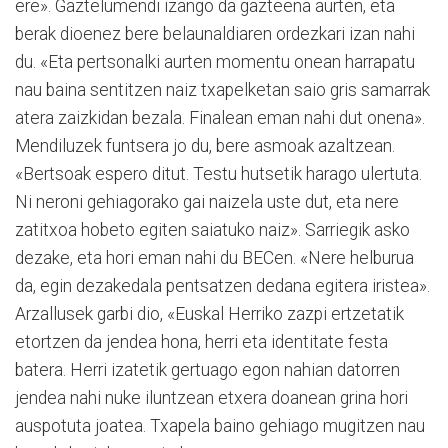
ere». Gaztelumendi izango da gazteena aurten, eta
berak dioenez bere belaunaldiaren or­dez­­kari izan nahi
du. «Eta pertsonalki aur­ten mo­men­tu onean ha­rra­patu
nau baina sentitzen naiz txapelketan saio gris sa­marrak
atera zaizkidan be­zala. Fina­le­an eman nahi dut onena».
Mendiluzek funtsera jo du, bere asmoak azaltzean.
«Bertsoak espero ditut. Testu hutsetik harago ulertuta.
Ni neroni gehiagorako gai naizela uste dut, eta nere
zatitxoa hobeto egiten saiatuko naiz». Sarriegik asko
dezake, eta hori eman nahi du BECen. «Nere helburua
da, egin dezakedala pentsa­tzen dedana egitera iristea».
Arzallusek garbi dio, «Eus­kal Herriko zazpi ertze­ta­tik
etortzen da jendea ho­na, herri eta identitate festa
batera. Herri izatetik gertuago egon nahian datorren
jendea nahi nuke iluntzean etxera doanean grina hori
auspotuta joatea. Txapela baino gehiago mugitzen nau