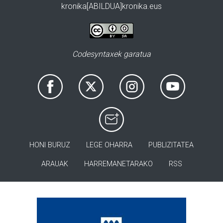
kronika[ABILDUA]kronika.eus
Codesyntaxek garatua
HONI BURUZ
LEGE OHARRA
PUBLIZITATEA
ARAUAK
HARREMANETARAKO
RSS