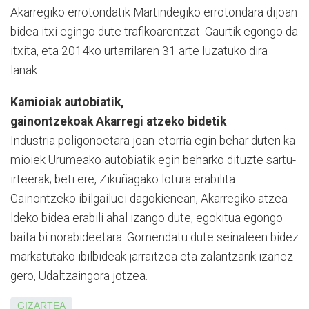
Akarregiko errotondatik Mar­tindegiko errotondara dijoan
bidea itxi egingo dute trafikoarentzat. Gaurtik egongo da
itxita, eta 2014ko urtarrilaren 31 arte luzatuko dira
lanak.
Kamioiak autobiatik,
gainontzekoak Akarregi atzeko bidetik
Industria poligonoetara joan-etorria egin behar duten ka­
mioiek Urumeako autobiatik egin beharko dituzte sartu-
irteerak; beti ere, Zikuñaga­ko lotura erabilita.
Gainontzeko ibilgailuei da­gokienean, Akarregiko atze­a­
ldeko bidea erabili ahal izango dute, egokitua egongo
baita bi norabideetara. Go­mendatu dute seinaleen bidez
markatutako ibilbideak ja­rraitzea eta zalantzarik izanez
gero, Udaltzaingora jotzea.
GIZARTEA