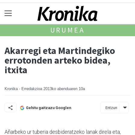
URUMEA
Akarregi eta Martindegiko
errotonden arteko bidea,
itxita
Kronika - Erredakzioa
2013ko abenduaren 10a
Entzun
Gehitu gaitzazu Googlen
Añarbeko ur tuberia desbideratzeko lanak direla eta,