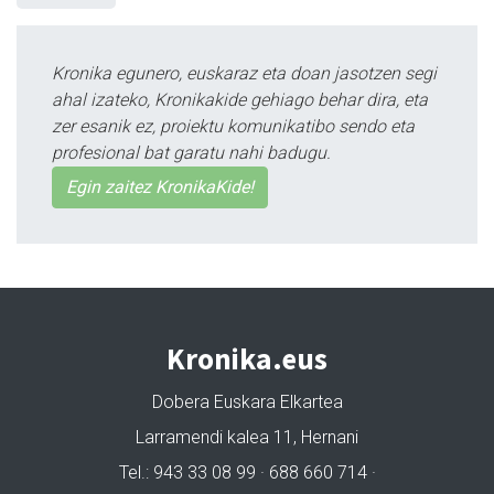
Kronika egunero, euskaraz eta doan jasotzen segi
ahal izateko, Kronikakide gehiago behar dira, eta
zer esanik ez, proiektu komunikatibo sendo eta
profesional bat garatu nahi badugu.
Egin zaitez KronikaKide!
Kronika.eus
Dobera Euskara Elkartea
Larramendi kalea 11, Hernani
Tel.: 943 33 08 99 · 688 660 714 ·