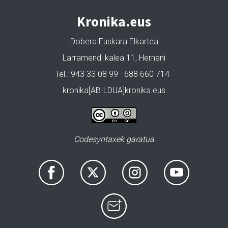
Kronika.eus
Dobera Euskara Elkartea
Larramendi kalea 11, Hernani
Tel.: 943 33 08 99 · 688 660 714 ·
kronika[ABILDUA]kronika.eus
Codesyntaxek garatua