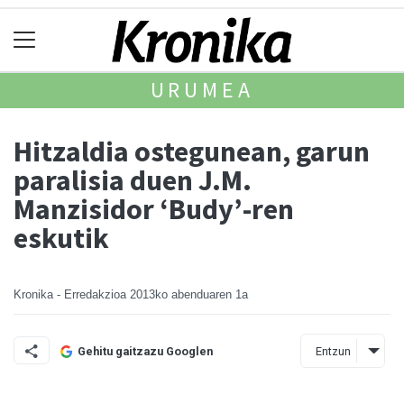
URUMEA
Hitzaldia ostegunean, garun
paralisia duen J.M.
Manzisidor ‘Budy’-ren
eskutik
Kronika - Erredakzioa
2013ko abenduaren 1a
Entzun
Gehitu gaitzazu Googlen