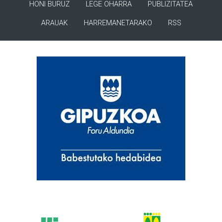
HONI BURUZ
LEGE OHARRA
PUBLIZITATEA
ARAUAK
HARREMANETARAKO
RSS