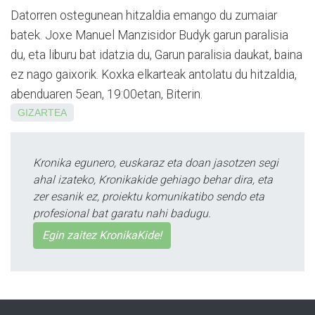
Datorren ostegunean hitzaldia emango du zumaiar
batek. Joxe Manuel Manzisidor Budyk garun paralisia
du, eta liburu bat idatzia du, Garun paralisia daukat, baina
ez nago gaixorik. Koxka elkarteak antolatu du hitzaldia,
abenduaren 5ean, 19:00etan, Biterin.
GIZARTEA
Kronika egunero, euskaraz eta doan jasotzen segi
ahal izateko, Kronikakide gehiago behar dira, eta
zer esanik ez, proiektu komunikatibo sendo eta
profesional bat garatu nahi badugu.
Egin zaitez KronikaKide!