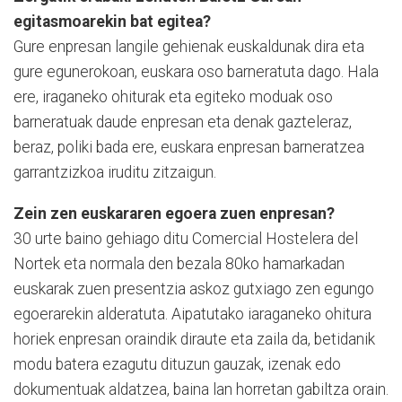
egitasmoarekin bat egitea?
Gure enpresan langile gehie­nak euskaldunak dira eta
gure egunerokoan, eus­kara oso barneratuta dago. Hala
ere, iraganeko ohitu­rak eta egiteko modu­ak oso
barneratuak daude enpresan eta denak gazte­leraz,
beraz, poliki bada ere, euskara enpresan barnera­tzea
garrantzizkoa iruditu zitzaigun.
Zein zen euskararen egoera zuen enpresan?
30 urte baino gehiago ditu Comercial Hostelera del
Nortek eta normala den bezala 80ko hamarkadan
euskarak zuen presentzia askoz gutxiago zen egungo
egoerarekin alderatuta. Aipatutako iaraganeko ohitura
horiek enpresan oraindik diraute eta zaila da, betidanik
modu batera ezagutu dituzun gauzak, izenak edo
dokumentuak al­datzea, baina lan horre­tan gabiltza orain.