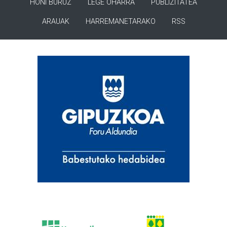
HONI BURUZ
LEGE OHARRA
PUBLIZITATEA
ARAUAK
HARREMANETARAKO
RSS