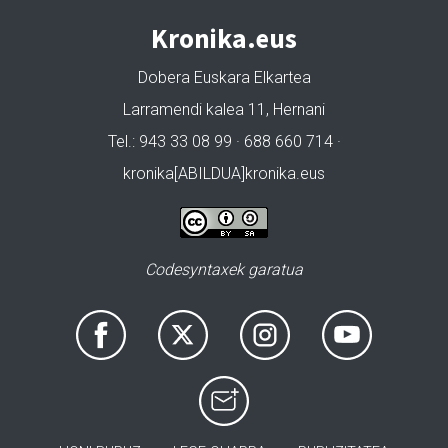
Kronika.eus
Dobera Euskara Elkartea
Larramendi kalea 11, Hernani
Tel.: 943 33 08 99 · 688 660 714 ·
kronika[ABILDUA]kronika.eus
Codesyntaxek garatua