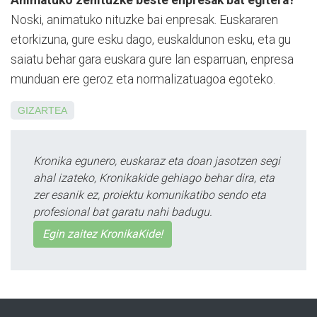
Animatuko zenituzke beste enpresak bat egitera?
Noski, animatuko nituzke bai enpresak. Euskararen
etorkizuna, gure esku dago, euskaldunon esku, eta gu
saiatu behar gara euskara gure lan espa­rruan, enpre­sa
munduan ere geroz eta normalizatuagoa egoteko.
GIZARTEA
Kronika egunero, euskaraz eta doan jasotzen segi
ahal izateko, Kronikakide gehiago behar dira, eta
zer esanik ez, proiektu komunikatibo sendo eta
profesional bat garatu nahi badugu.
Egin zaitez KronikaKide!