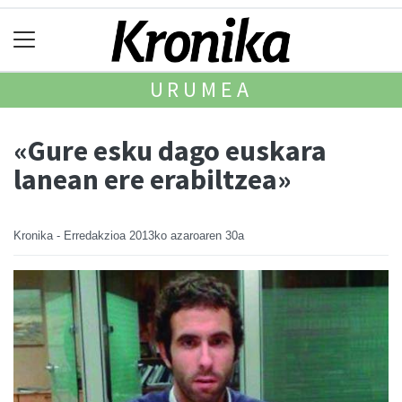
URUMEA
«Gure esku dago euskara
lanean ere erabiltzea»
Kronika - Erredakzioa
2013ko azaroaren 30a