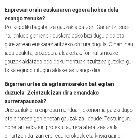
Enpresan orain euskararen egoera hobea dela
esango zenuke?
Poliki-poliki bagabiltza gauzak aldatzen. Garran­tzi­tsue­
na, lankide gehie­nek euskara asko bizi dugula da eta
gure artean euskaraz aritzeko ohitura dugula. Oinarri hau
iada edu­kita, prozedura aldaketak, formalismozko
gauzak aldatzea edo dokumentu­ak itzultzea gutxika-gu­
txika egingo ditugun alda­ketak izango dira.
Bigarren urtea da egitasmoarekin bat egiten
duzuela. Zeintzuk izan dira emandako
aurrerapausoak?
Une zailak dira enpresa mun­duan, ekonomia gaiz­ki dago
eta enpresa gehie­netan gauzak zail daude. Testuinguru
honetan, edozein proiektu aurrera ateratzea zaila
bihurtzen da izan ere, egunerokoak eta krisia gaindi-