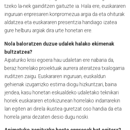
tzeko la-nek gainditzen gaituzte ia. Hala ere, euskararen
ingu­ru­an enpresaren konpro­me­zua argia da eta ohitu­rak
aldatzea eta euskara­ren presentzia handiago izatea
gure helburu argiak dira urte honetan ere.
Nola baloratzen duzue udalek halako ekimenak
bultzatzea?
Aipaturiko krisi egoera hau udaletan ere nabaria da,
beraz horrelako proiek­tuak aurrera atera­tzea txa­logarria
iruditzen zaigu. Euskararen inguruan, euskaldun
gehienak izuga­rriz­ko estima diogu hiz­kun­tzari, baina
jendea, ka­su ho­netan eskualdeko udaleta­ko teknikari
horiek euskara­ren etorkizunean horrelako indarrarekin
lan egiten ari direla ikustea guretzat oso handia da eta
horrela jarrai dezaten desio dugu noski.