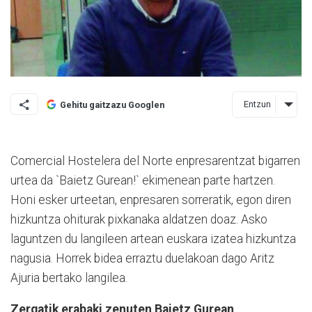
Entzun
Gehitu gaitzazu Googlen
Comercial Hostelera del Norte enpresarentzat biga­rren
urtea da `Baietz Gure­an!` ekimenean parte har­tzen.
Honi esker urteetan, enpresaren sorreratik, egon diren
hizkuntza ohi­tu­rak pixkanaka aldatzen doaz. Asko
laguntzen du langileen artean euskara izatea hizkuntza
nagusia. Horrek bidea erraztu due­lakoan dago Aritz
Ajuria bertako langilea.
Zergatik erabaki zenuten Baietz Gurean