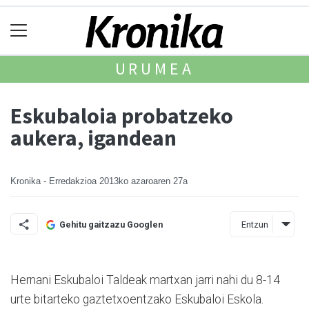
URUMEA
Eskubaloia probatzeko
aukera, igandean
Kronika - Erredakzioa
2013ko azaroaren 27a
Entzun
Gehitu gaitzazu Googlen
Hernani Eskubaloi Taldeak martxan jarri nahi du 8-14
urte bitarteko gaztetxoentzako Eskubaloi Eskola.