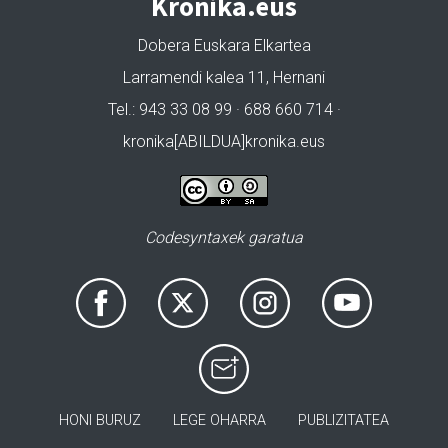
Kronika.eus
Dobera Euskara Elkartea
Larramendi kalea 11, Hernani
Tel.: 943 33 08 99 · 688 660 714 ·
kronika[ABILDUA]kronika.eus
Codesyntaxek garatua
HONI BURUZ
LEGE OHARRA
PUBLIZITATEA