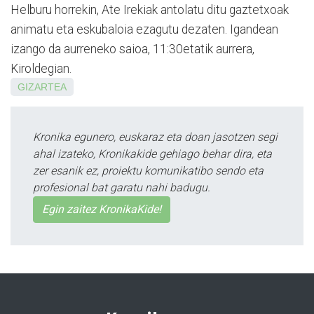
Helburu horrekin, Ate Irekiak antolatu ditu gaztetxoak
animatu eta eskubaloia ezagutu dezaten. Igande­an
izango da aurreneko saioa, 11:30etatik aurrera,
Kiroldegian.
GIZARTEA
Kronika egunero, euskaraz eta doan jasotzen segi
ahal izateko, Kronikakide gehiago behar dira, eta
zer esanik ez, proiektu komunikatibo sendo eta
profesional bat garatu nahi badugu.
Egin zaitez KronikaKide!