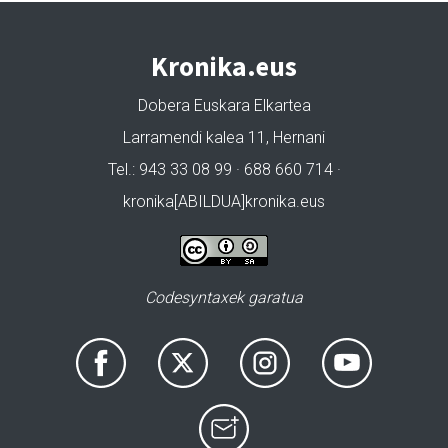
Kronika.eus
Dobera Euskara Elkartea
Larramendi kalea 11, Hernani
Tel.: 943 33 08 99 · 688 660 714 ·
kronika[ABILDUA]kronika.eus
Codesyntaxek garatua