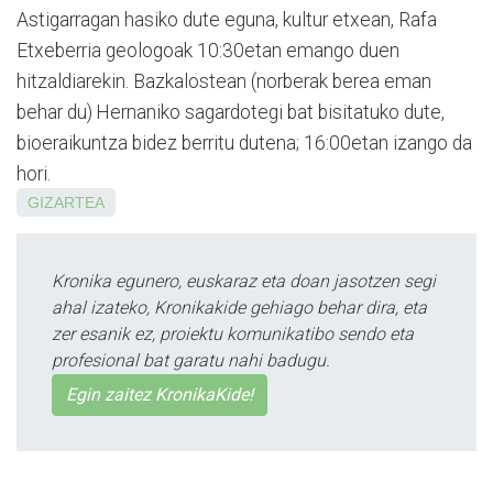
Astigarragan hasiko dute eguna, kultur etxean, Rafa
Etxeberria geologoak 10:30etan emango duen
hitzaldiarekin. Bazkalostean (norberak berea eman
behar du) Hernaniko sagardotegi bat bisitatuko dute,
bioeraikuntza bidez berritu dutena; 16:00etan izango da
hori.
GIZARTEA
Kronika egunero, euskaraz eta doan jasotzen segi
ahal izateko, Kronikakide gehiago behar dira, eta
zer esanik ez, proiektu komunikatibo sendo eta
profesional bat garatu nahi badugu.
Egin zaitez KronikaKide!