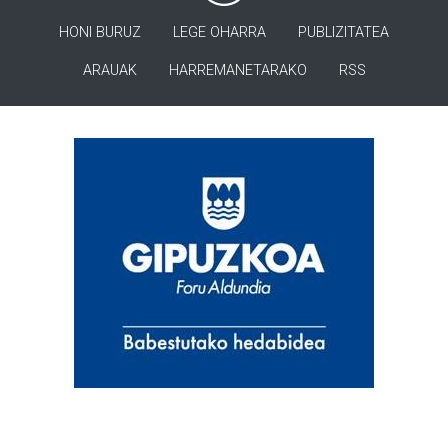
HONI BURUZ
LEGE OHARRA
PUBLIZITATEA
ARAUAK
HARREMANETARAKO
RSS