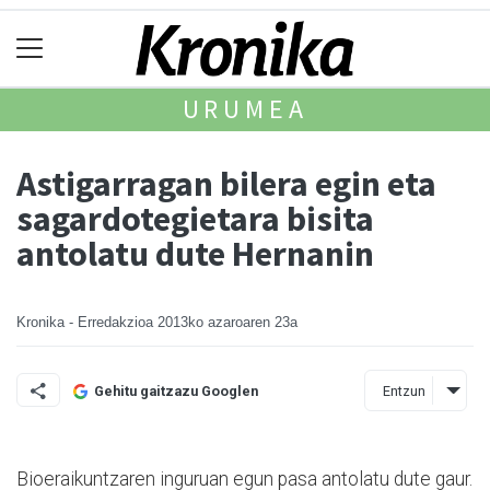
URUMEA
Astigarragan bilera egin eta
sagardotegietara bisita
antolatu dute Hernanin
Kronika - Erredakzioa
2013ko azaroaren 23a
Entzun
Gehitu gaitzazu Googlen
Bioeraikuntzaren inguruan egun pasa antolatu dute gaur.