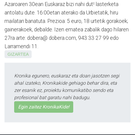
Aza­roa­ren 30ean Euskaraz bizi nahi dut! lasterketa
antolatu dute. 16:00etan aterako da Urbie­tatik, hiru
mailatan ba­natuta. Prezioa: 5 euro, 18 urtetik go­rakoek;
gainerakoek, debalde. Izen ematea zabalik dago hilaren
27ra arte: dobera@ dobera.com, 943 33 27 99 edo
Larramendi 11.
GIZARTEA
Kronika egunero, euskaraz eta doan jasotzen segi
ahal izateko, Kronikakide gehiago behar dira, eta
zer esanik ez, proiektu komunikatibo sendo eta
profesional bat garatu nahi badugu.
Egin zaitez KronikaKide!