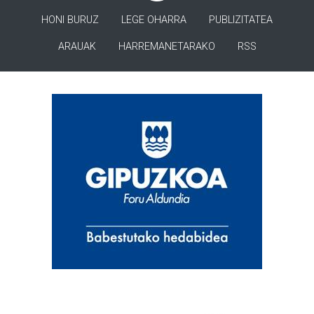
HONI BURUZ
LEGE OHARRA
PUBLIZITATEA
ARAUAK
HARREMANETARAKO
RSS