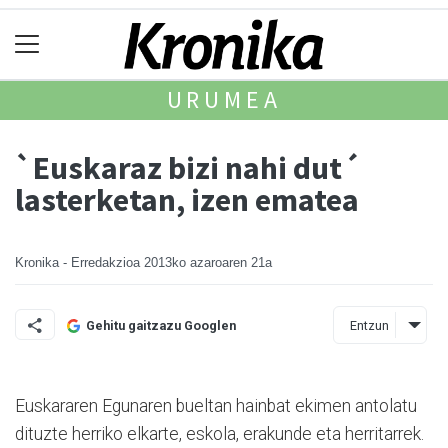
URUMEA
`Euskaraz bizi nahi dut´
lasterketan, izen ematea
Kronika - Erredakzioa
2013ko azaroaren 21a
Entzun
Gehitu gaitzazu Googlen
Euskararen Egunaren bueltan hainbat ekimen antolatu
di­tuz­te herriko elkarte, eskola, erakunde eta herritarrek.