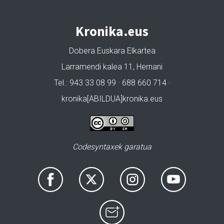
Kronika.eus
Dobera Euskara Elkartea
Larramendi kalea 11, Hernani
Tel.: 943 33 08 99 · 688 660 714 ·
kronika[ABILDUA]kronika.eus
Codesyntaxek garatua