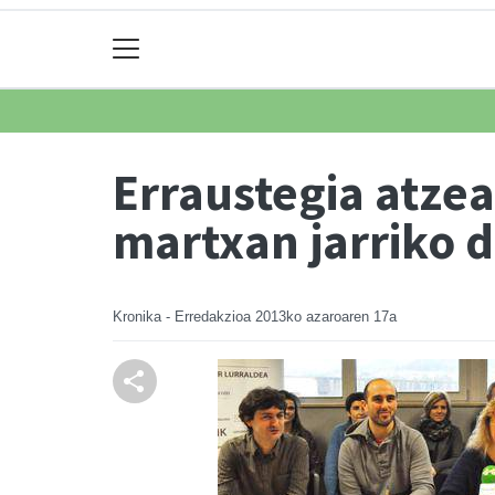
Erraustegia atzea
martxan jarriko 
Kronika - Erredakzioa
2013ko azaroaren 17a