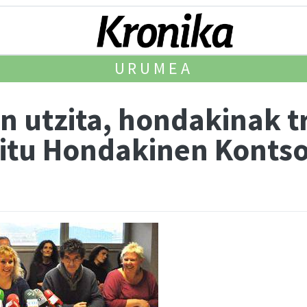
URUMEA
n utzita, hondakinak t
ditu Hondakinen Konts