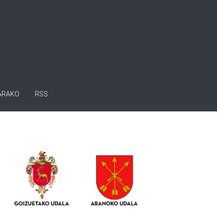
ARAKO
RSS