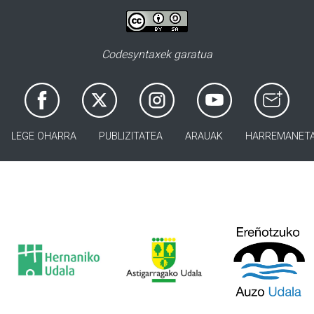
Codesyntaxek garatua
LEGE OHARRA
PUBLIZITATEA
ARAUAK
HARREMANET