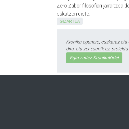
Zero Zabor filosofiari ja­rrai­­­tz
eskatzen diete.
GIZARTEA
Kronika egunero, euskaraz eta 
dira, eta zer esanik ez, proiek
Egin zaitez KronikaKide!