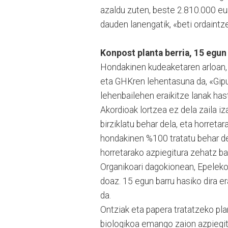
azaldu zuten, beste 2.810.000 eur
dauden lanengatik, «beti ordaintz
Konpost planta berria, 15 egun
Hondakinen kudeaketaren arloan, 
eta GHKren lehentasuna da, «Gipu
lehenbailehen eraikitze lanak has
Akordioak lortzea ez dela zaila i
birziklatu behar dela, eta horreta
hondakinen %100 tratatu be­har de
horretarako azpiegitura zehatz ba
Organikoari dagokionean, Epeleko
doaz. 15 egun barru hasiko dira e
da.
Ontziak eta papera trata­tzeko pl
biologikoa emango zaion azpiegitu