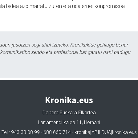
ea dela bidea azpimarratu zuten eta udalerriei konpromisoa
doan jasotzen segi ahal izateko, Kronikakide gehiago behar
tu komunikatibo sendo eta profesional bat garatu nahi badugu.
Kronika.eus
Dobera Euskara Elkartea
Larramendi kalea 11, Hernani
Tel.: 943 33 08 99 · 688 660 714 · kronika[ABILDUA]kronika.eus