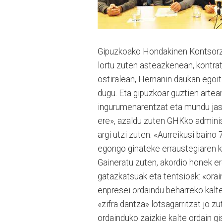
Gipuzkoako Hondakinen Kontsorzio
lortu zuten asteazkenean, kontra
ostiralean, Herna­nin daukan egoi
dugu. Eta gipuzkoar guztien artea
ingurumenarentzat eta mun­du jasa
ere», azaldu zuten GHKko administ
argi utzi zuten. «Aurreikusi bain
egongo ginateke erraustegiaren k
Gaineratu zuten, akordio honek ere
gatazkatsuak eta tentsioak: «orain
enpresei ordaindu beharreko kalte 
«zifra dantza» lotsagarritzat jo z
ordainduko zaizkie kalte ordain gi