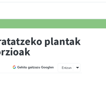
ratatzeko plantak
orzioak
Gehitu gaitzazu Googlen
Entzun