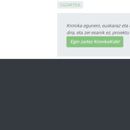
GIZARTEA
Kronika egunero, euskaraz eta 
dira, eta zer esanik ez, proiek
Egin zaitez KronikaKide!