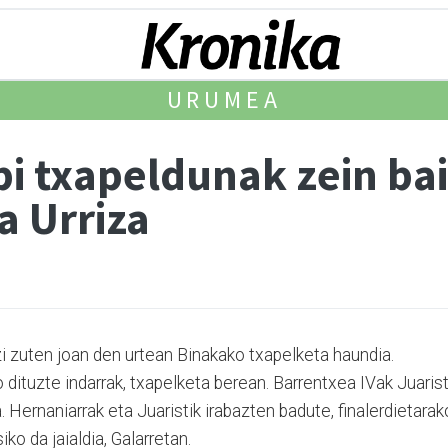
URUMEA
i txapeldunak zein bai
a Urriza
zi zuten joan den urtean Binakako txapelketa haundia.
 dituzte indarrak, txapelketa berean. Barrentxea IVak Juarist
. Hernaniarrak eta Juaristik irabazten badute, finalerdietarak
ko da jaialdia, Galarretan.