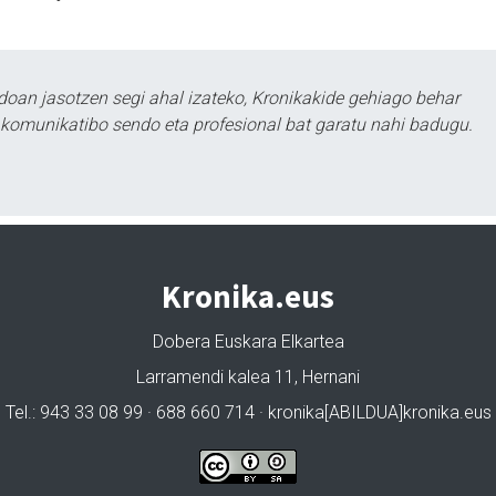
doan jasotzen segi ahal izateko, Kronikakide gehiago behar
tu komunikatibo sendo eta profesional bat garatu nahi badugu.
Kronika.eus
Dobera Euskara Elkartea
Larramendi kalea 11, Hernani
Tel.: 943 33 08 99 · 688 660 714 · kronika[ABILDUA]kronika.eus