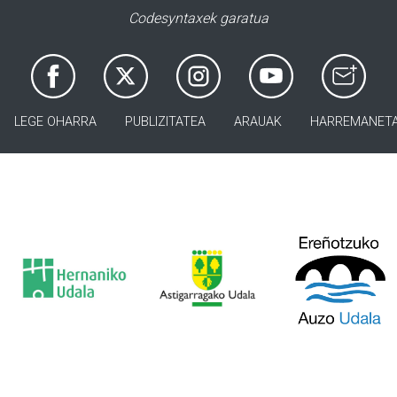
Codesyntaxek garatua
LEGE OHARRA
PUBLIZITATEA
ARAUAK
HARREMANET