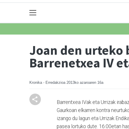
Joan den urteko b
Barrenetxea IV et
Kronika - Erredakzioa
2013ko azaroaren 16a
Barrentxea IVak eta Urrizak iraba
Gaurkoan elkarren kontra neurtuko
izango du lagun eta Urrizak Endika
pasea lortuko dute. 16:00etan hasi