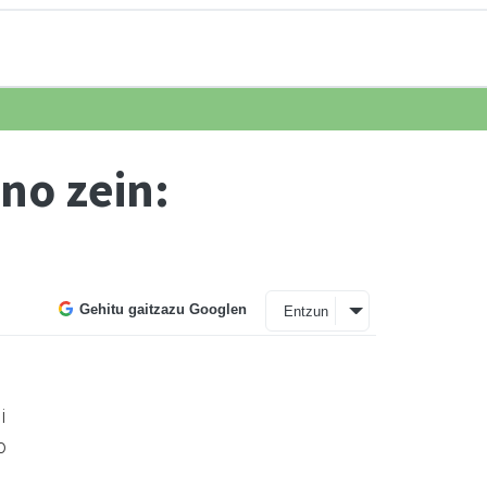
no zein:
Gehitu gaitzazu Googlen
Entzun
i
o