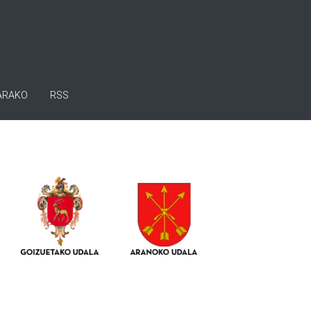
ARAKO
RSS