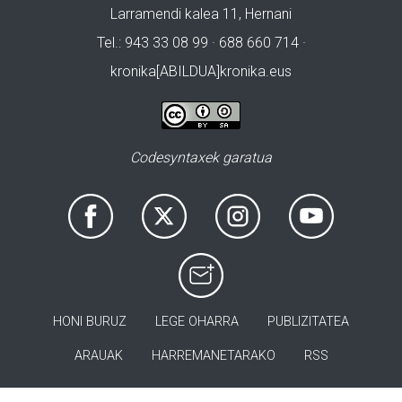
Larramendi kalea 11, Hernani
Tel.: 943 33 08 99 · 688 660 714 ·
kronika[ABILDUA]kronika.eus
Codesyntaxek garatua
HONI BURUZ
LEGE OHARRA
PUBLIZITATEA
ARAUAK
HARREMANETARAKO
RSS