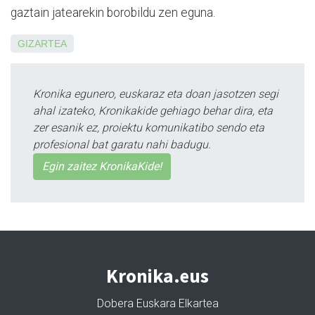
gaztain jatearekin borobildu zen eguna.
GIZARTEA
Kronika egunero, euskaraz eta doan jasotzen segi
ahal izateko, Kronikakide gehiago behar dira, eta
zer esanik ez, proiektu komunikatibo sendo eta
profesional bat garatu nahi badugu.
Egin zaitez KronikaKide!
Kronika.eus
Dobera Euskara Elkartea