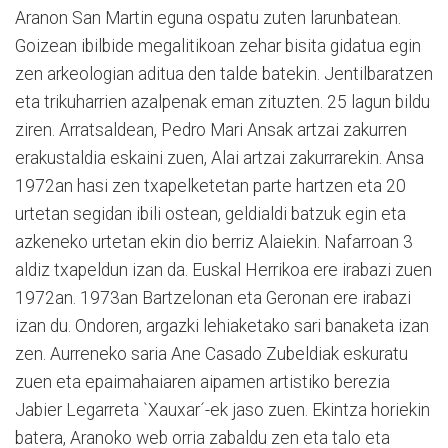
Aranon San Martin eguna ospatu zuten larunbatean.
Goizean ibilbide megalitikoan zehar bisita gidatua egin
zen arkeologian aditua den talde batekin. Jentilbaratzen
eta trikuharrien azalpenak eman zituzten. 25 lagun bildu
ziren. Arratsaldean, Pedro Mari Ansak artzai zakurren
erakustaldia eskaini zuen, Alai artzai zakurrarekin. Ansa
1972an hasi zen txapelketetan parte hartzen eta 20
urtetan segidan ibili ostean, geldialdi batzuk egin eta
azkeneko urtetan ekin dio berriz Alaiekin. Nafarroan 3
aldiz txapeldun izan da. Euskal Herrikoa ere irabazi zuen
1972an. 1973an Bartzelonan eta Geronan ere irabazi
izan du. Ondoren, argazki lehiaketako sari banaketa izan
zen. Aurreneko saria Ane Casado Zubeldiak eskuratu
zuen eta epaimahaiaren aipamen artistiko berezia
Jabier Legarreta `Xauxar´-ek jaso zuen. Ekintza horiekin
batera, Aranoko web orria zabaldu zen eta talo eta