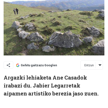
Entzun
Gehitu gaitzazu Googlen
Argazki lehiaketa Ane Casadok
irabazi du. Jabier Legarretak
aipamen artistiko berezia jaso zuen.