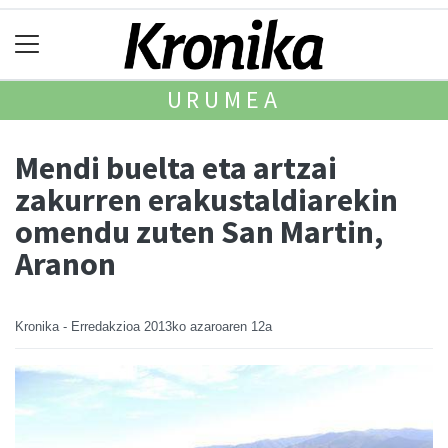
URUMEA
Mendi buelta eta artzai
zakurren erakustaldiarekin
omendu zuten San Martin,
Aranon
Kronika - Erredakzioa
2013ko azaroaren 12a