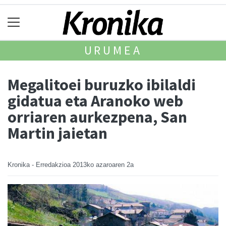
URUMEA
Megalitoei buruzko ibilaldi
gidatua eta Aranoko web
orriaren aurkezpena, San
Martin jaietan
Kronika - Erredakzioa
2013ko azaroaren 2a