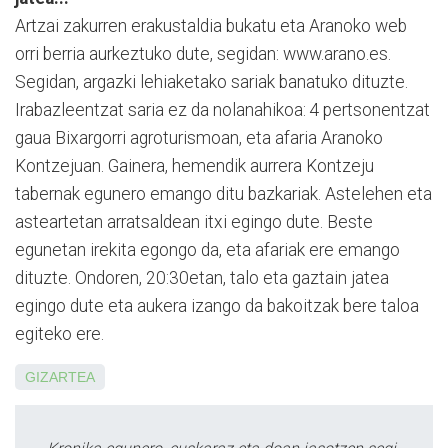
Artzai zakurren erakustaldia bukatu eta Aranoko web
orri berria aurkeztuko dute, segidan: www.arano.es.
Segidan, argazki lehiaketako sariak ba­natuko dituzte.
Irabazleentzat saria ez da nolanahikoa: 4 pertsonentzat
gaua Bixargorri agroturismoan, eta afaria Aranoko
Kontzejuan. Gainera, hemendik aurrera Kontzeju
tabernak egunero emango ditu bazkariak. Aste­lehen eta
asteartetan arratsaldean itxi egingo dute. Beste
egunetan irekita egongo da, eta afariak ere emango
dituzte. Ondoren, 20:30etan, talo eta gaztain jatea
egingo dute eta aukera izango da bakoitzak bere taloa
egiteko ere.
GIZARTEA