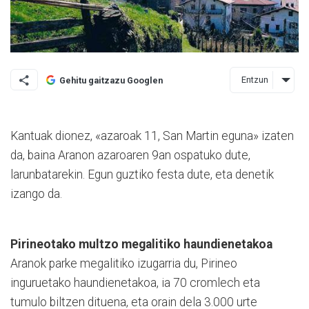
Entzun
Gehitu gaitzazu Googlen
Kantuak dionez, «azaroak 11, San Martin eguna» izaten
da, baina Aranon azaroaren 9an ospatuko dute,
larunbatarekin. Egun guztiko festa dute, eta denetik
izango da.
Pirineotako multzo megalitiko haundienetakoa
Aranok parke megalitiko izugarria du, Pirineo
inguruetako haundienetakoa, ia 70 cromlech eta
tumulo biltzen dituena, eta orain dela 3.000 urte