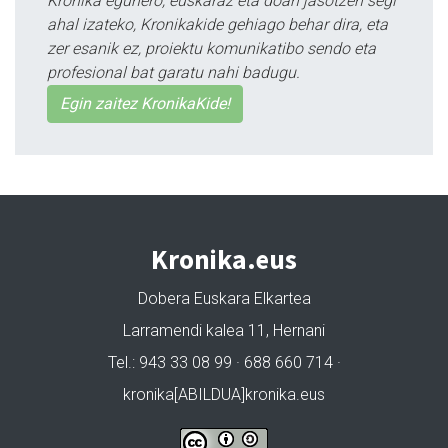
Kronika egunero, euskaraz eta doan jasotzen segi
ahal izateko, Kronikakide gehiago behar dira, eta
zer esanik ez, proiektu komunikatibo sendo eta
profesional bat garatu nahi badugu.
Egin zaitez KronikaKide!
Kronika.eus
Dobera Euskara Elkartea
Larramendi kalea 11, Hernani
Tel.: 943 33 08 99 · 688 660 714 ·
kronika[ABILDUA]kronika.eus