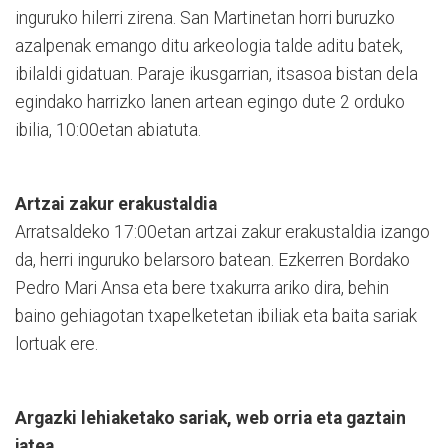
inguruko hilerri zirena. San Martinetan horri buruzko
azalpenak emango ditu arkeologia talde aditu batek,
ibilaldi gidatuan. Paraje ikusgarrian, itsasoa bistan dela
egindako harrizko lanen artean egingo dute 2 orduko
ibilia, 10:00etan abiatuta.
Artzai zakur erakustaldia
Arratsaldeko 17:00etan artzai zakur erakustaldia izango
da, herri inguruko belarsoro batean. Ezke­rren Bordako
Pedro Mari Ansa eta bere txakurra ariko dira, behin
baino gehiagotan txapelketetan ibiliak eta baita sariak
lortuak ere.
Argazki lehiaketako sariak, web orria eta gaztain
jatea...