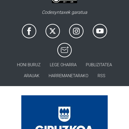
Codesyntaxek garatua
HONI BURUZ
LEGE OHARRA
PUBLIZITATEA
ARAUAK
HARREMANETARAKO
RSS