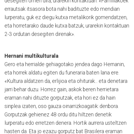
desegiten omen dira, urarekin kontaktuan. «Familiakoek
errau­tsak itsasora bota nahi badituzte edo mendian
lurperatu, guk ez diegu kutxa metalikorik gomendatzen,
eta horretarako daude kutxa batzuk, ura­rekin kontaktuan
2-3 or­dutan desegiten direnak».
Hernani multikulturala
Gero eta herrialde gehiagotako jendea dago Hernanin,
eta horrek aldatu egiten du funeraria baten lana ere.
«Kultura aldatzen da, erlijioa eta ohiturak... eta denetara
jarri behar duzu. Horrez gain, askok beren herrietara
eraman nahi dituzte gorputzak, eta hori ez da hain
sinplea izaten, oso gauza oinarrizkoagatik: denbora.
Gorputzak gehienez 48 ordu ditu hiltzen denetik
lurperatu edo erretzen denera. Hortik aurrera usteltzen
hasten da. Eta jo ezazu gorputz bat Brasilera eraman