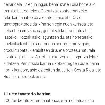
behar dela... 7 egun inguru behar izaten dira horrelako
tramite bat egiteko». Gorputzak kon­tserbatzeko
teknikari tanato­pra­­xia esaten zaio, eta David
tanatopraktorea da. «Parisen egin nuen kurtsoa, eta
behar beharrezkoa da, gorputzak kontserbatu ahal
izateko. Hotzak asko laguntzen du, eta horretarako
hozkailuak ditugu tanatorioan bertan. Horrez gain,
produktu ba­tzuk erabiltzen dira, eta prozesu naturala
luzatu egiten da». Askotan tokatzen da gor­putza lekuz
aldatzea. Penintsula barruan, kotxez egiten dute, baina
hortik kan­pora, abioiez egiten da; aurten, Costa Rica, eta
Brasilera, besteak beste.
11 urte tanatorio berrian
2002an berritu zuten tanatorioa, eta moldatua dago