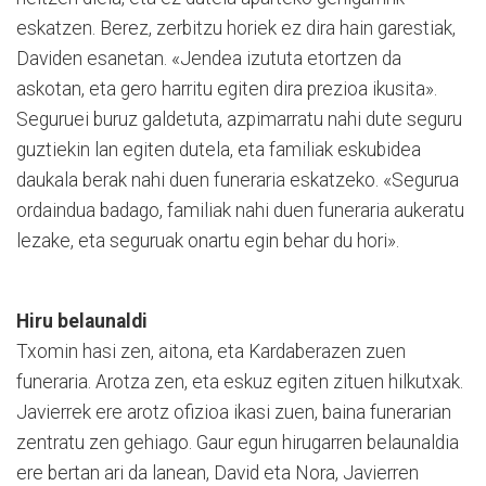
eskatzen. Berez, zerbitzu horiek ez dira hain garestiak,
Daviden esanetan. «Jendea izututa etortzen da
askotan, eta gero harritu egiten dira prezioa ikusita».
Seguruei buruz galdetuta, az­pi­­marratu nahi dute seguru
guztiekin lan egiten dutela, eta familiak eskubidea
daukala berak nahi duen funeraria eskatzeko. «Segurua
ordaindua badago, familiak nahi duen funeraria aukeratu
lezake, eta seguruak onartu egin behar du hori».
Hiru belaunaldi
Txomin hasi zen, ai­tona, eta Kardaberazen zuen
funeraria. Arotza zen, eta es­kuz egiten zituen hilkutxak.
Ja­vie­rrek ere arotz ofizioa ikasi zuen, baina funerarian
zentratu zen gehiago. Gaur egun hirugarren belaunaldia
ere bertan ari da lanean, David eta Nora, Javierren