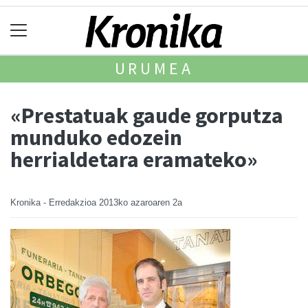
URUMEA
«Prestatuak gaude gorputza
munduko edozein
herrialdetara eramateko»
Kronika - Erredakzioa
2013ko azaroaren 2a