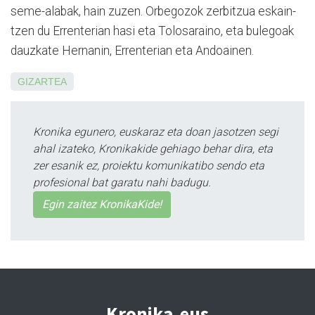
seme-alabak, hain zuzen. Orbegozok zerbitzua es­kain­
tzen du Errenterian hasi eta Tolosaraino, eta bulegoak
dauzkate Hernanin, Errente­rian eta Andoainen.
GIZARTEA
Kronika egunero, euskaraz eta doan jasotzen segi
ahal izateko, Kronikakide gehiago behar dira, eta
zer esanik ez, proiektu komunikatibo sendo eta
profesional bat garatu nahi badugu.
Egin zaitez KronikaKide!
Kronika.eus