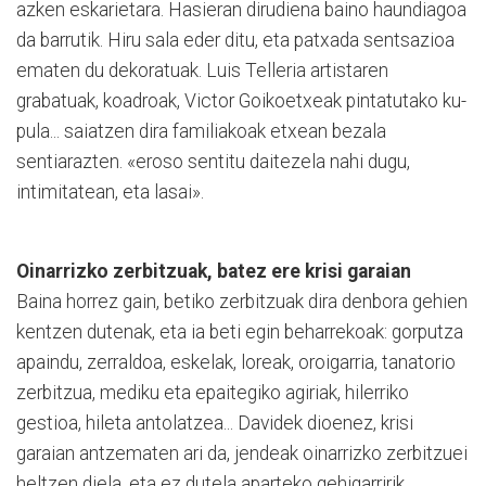
azken eskarietara. Hasieran dirudiena baino haundiagoa
da barrutik. Hiru sala eder ditu, eta patxada sentsazioa
ematen du dekoratuak. Luis Telleria artistaren
grabatuak, koadroak, Victor Goikoetxeak pintatutako ku­
pula... saiatzen dira familiakoak etxean bezala
sentiarazten. «eroso sentitu daitezela nahi dugu,
intimitatean, eta lasai».
Oinarrizko zerbitzuak, batez ere krisi garaian
Baina horrez gain, betiko zerbitzuak dira denbora gehien
kentzen dutenak, eta ia beti egin beharrekoak: gorputza
apaindu, zerraldoa, eskelak, loreak, oroigarria, tanatorio
zerbitzua, mediku eta epaitegiko agiriak, hilerriko
gestioa, hileta antolatzea... Davidek dioenez, krisi
garaian antzematen ari da, jendeak oinarrizko zerbitzuei
heltzen die­la, eta ez dutela aparteko gehi­garririk