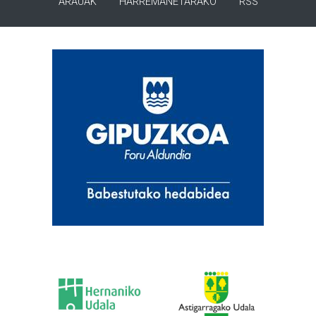
ARAUAK
HARREMANETARAKO
RSS