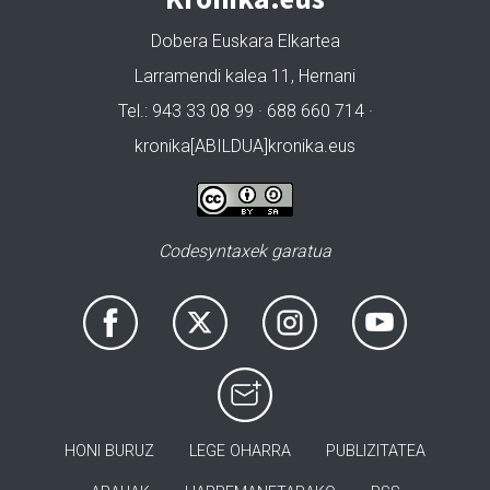
Dobera Euskara Elkartea
Larramendi kalea 11, Hernani
Tel.: 943 33 08 99 · 688 660 714 ·
kronika[ABILDUA]kronika.eus
Codesyntaxek garatua
HONI BURUZ
LEGE OHARRA
PUBLIZITATEA