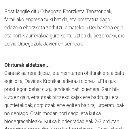
Bost langile ditu Orbegozo Ehorzketa Tanatorioak,
familiako enpresa txiki bat da, eta prestatua dago
edozein ehorz­­­keta zerbitzu emateko. «Dei bakarra egin
eta hortik aurrerakoa gure kontu uzten du bezeroak», dio
David Or­begozok, Javierren semeak.
Ohiturak aldatzen...
Garaiak aurrera dijoaz, eta herritarren ohiturak ere aldatu
egin dira, Davidek Kro­nikari adierazi dionez. «Eta guk
prest egon behar dugu jendeak nahi duenera. Gaur hil­
kutxez gain, errautsak bil­tzeko kajak ere baditugu, era
guztietakoak; gorputzak erre egiten baitira, lurperatu bai­
no gehiago. Orain modan hori dago, eta kutxa
biodegradableak». Kutxa biodegradableak 2-3 ordutan