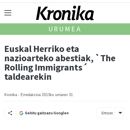
URUMEA
Euskal Herriko eta
nazioarteko abestiak, `The
Rolling Immigrants´
taldearekin
Kronika - Erredakzioa
2013ko urriaren 31
Entzun
Gehitu gaitzazu Googlen