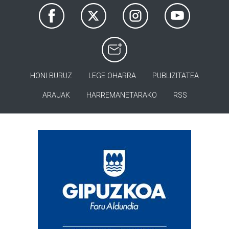
HONI BURUZ
LEGE OHARRA
PUBLIZITATEA
ARAUAK
HARREMANETARAKO
RSS