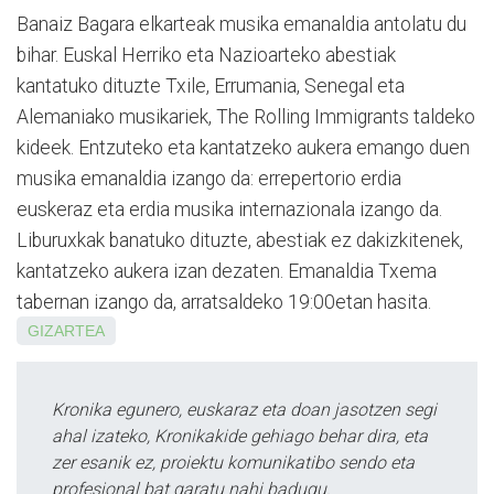
Banaiz Bagara elkarteak musika emanaldia antolatu du
bihar. Euskal Herriko eta Nazioarteko abestiak
kantatuko dituzte Txile, Errumania, Senegal eta
Alemaniako musikariek, The Rolling Immigrants taldeko
kideek. Entzuteko eta kantatzeko aukera emango duen
musika emanaldia izango da: errepertorio erdia
euskeraz eta erdia musika internazionala izango da.
Liburuxkak banatuko dituzte, abestiak ez dakizkitenek,
kantatzeko aukera izan dezaten. Emanaldia Txema
tabernan izango da, arratsaldeko 19:00etan hasita.
GIZARTEA
Kronika egunero, euskaraz eta doan jasotzen segi
ahal izateko, Kronikakide gehiago behar dira, eta
zer esanik ez, proiektu komunikatibo sendo eta
profesional bat garatu nahi badugu.