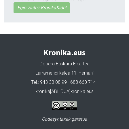
Egin zaitez KronikaKide!
Kronika.eus
Dobera Euskara Elkartea
Larramendi kalea 11, Hernani
Tel.: 943 33 08 99 · 688 660 714 ·
kronika[ABILDUA]kronika.eus
Codesyntaxek garatua