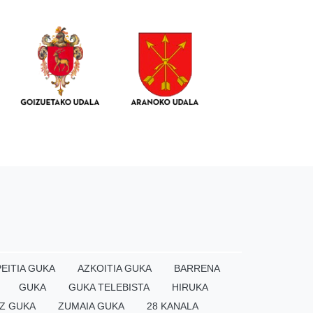
EITIA GUKA
AZKOITIA GUKA
BARRENA
GUKA
GUKA TELEBISTA
HIRUKA
Z GUKA
ZUMAIA GUKA
28 KANALA