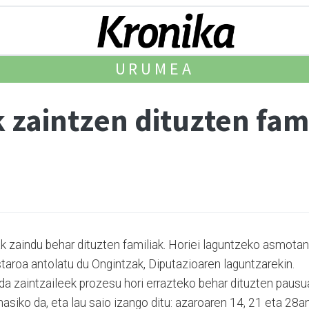
URUMEA
zaintzen dituzten fami
 zaindu behar di­tuzten familiak. Horiei la­guntzeko asmotan
aroa antolatu du On­gin­tzak, Diputazioaren la­gun­tzarekin.
da zaintzaileek prozesu hori errazteko be­har dituzten pausu
hasiko da, eta lau saio izango ditu: azaroaren 14, 21 eta 28a