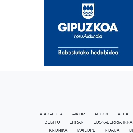
AIARALDEA
AIKOR
AIURRI
ALEA
BEGITU
ERRAN
EUSKALERRIA IRRA
KRONIKA
MAILOPE
NOAUA
O