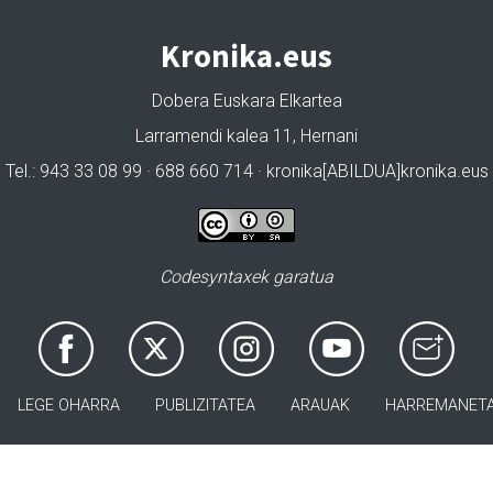
Kronika.eus
Dobera Euskara Elkartea
Larramendi kalea 11, Hernani
Tel.: 943 33 08 99 · 688 660 714 · kronika[ABILDUA]kronika.eus
Codesyntaxek garatua
LEGE OHARRA
PUBLIZITATEA
ARAUAK
HARREMANET