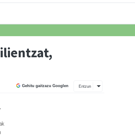
lientzat,
Gehitu gaitzazu Googlen
Entzun
,
ak
n