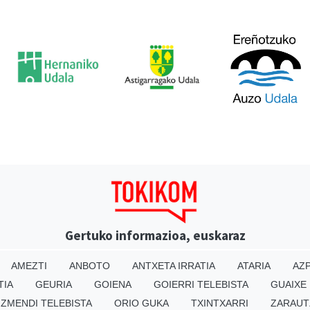
Gertuko informazioa, euskaraz
AMEZTI
ANBOTO
ANTXETA IRRATIA
ATARIA
AZP
TIA
GEURIA
GOIENA
GOIERRI TELEBISTA
GUAIXE
IZMENDI TELEBISTA
ORIO GUKA
TXINTXARRI
ZARAUT