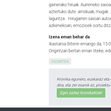
gainerako hiruak. Au­rreneko sai
aztertuko dute: arriskuak, mugak..
laguntza... Hirugarren saio­an aut
azkenekoan, emozioek sortu ditzak
Izena eman behar da
Ikastaroa Biterin emango da, 15:0
Ongintzan bertan eman liteke, ed
GIZARTEA
Kronika egunero, euskaraz eta 
dira, eta zer esanik ez, proiek
Egin zaitez KronikaKide!