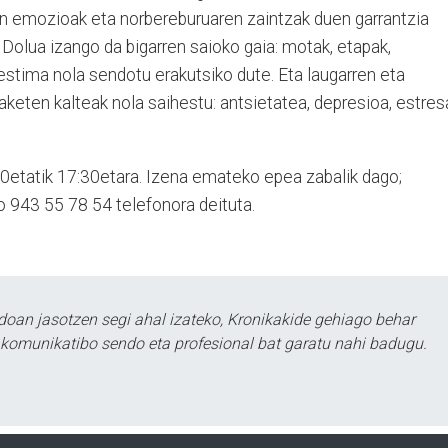
oan emozioak eta norbereburuaren zaintzak duen garrantzia
. Dolua izango da bigarren saioko gaia: motak, etapak,
oestima nola sendotu erakutsiko dute. Eta laugarren eta
eten kalteak nola saihestu: antsietatea, depresioa, estresa.
0etatik 17:30etara. Ize­na emateko epea zabalik dago;
o 943 55 78 54 telefonora deituta.
doan jasotzen segi ahal izateko, Kronikakide gehiago behar
tu komunikatibo sendo eta profesional bat garatu nahi badugu.