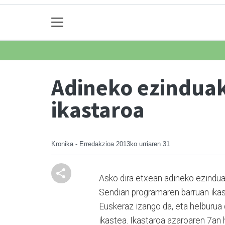
Adineko ezinduak 
ikastaroa
Kronika - Erredakzioa
2013ko urriaren 31
Asko dira etxean adineko ezinduak
Sen­dian programaren barruan ikast
Euskeraz izango da, eta helburua 
ikastea. Ikastaroa azaroaren 7an 