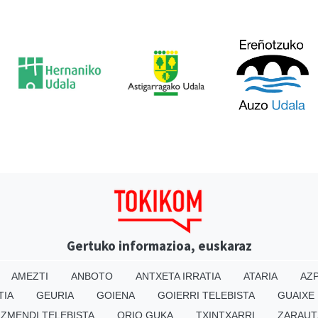
Gertuko informazioa, euskaraz
AMEZTI
ANBOTO
ANTXETA IRRATIA
ATARIA
AZP
TIA
GEURIA
GOIENA
GOIERRI TELEBISTA
GUAIXE
IZMENDI TELEBISTA
ORIO GUKA
TXINTXARRI
ZARAUT