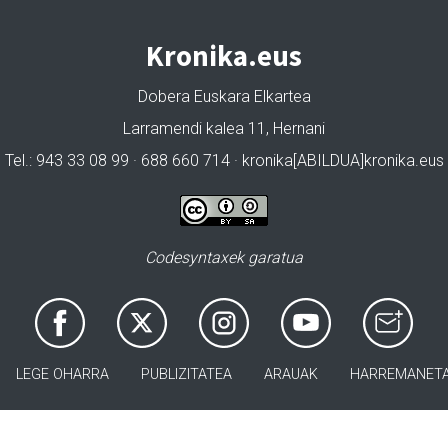
Kronika.eus
Dobera Euskara Elkartea
Larramendi kalea 11, Hernani
Tel.: 943 33 08 99 · 688 660 714 · kronika[ABILDUA]kronika.eus
Codesyntaxek garatua
LEGE OHARRA
PUBLIZITATEA
ARAUAK
HARREMANET