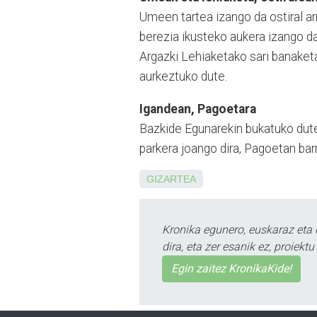
Umeen tartea izango da ostiral a
berezia ikusteko aukera izango d
Argazki Lehiaketako sari banaketa
aurkeztuko dute.
Igandean, Pagoetara
Bazkide Egunarekin bukatuko dut
parkera joango dira, Pagoetan bar
GIZARTEA
Kronika egunero, euskaraz eta 
dira, eta zer esanik ez, proiek
Egin zaitez KronikaKide!