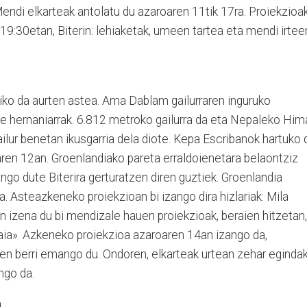
Mendi elkarteak antolatu du azaroaren 11tik 17ra. Proiekzioa
 19:30etan, Biterin: lehiaketak, umeen tartea eta mendi irtee
iko da aurten astea. Ama Dablam gailurraren inguruko
 hernaniarrak. 6.812 metroko gailurra da eta Nepaleko Him
ailur benetan ikusgarria dela diote. Kepa Escribanok hartuko 
ren 12an. Groen­landiako pareta erraldoienetara belaontziz
ango dute Biterira gerturatzen diren guztiek. Groenlandia
a. Asteazkeneko proiekzioan bi izango dira hizlariak: Mila
an izena du bi mendizale hauen proiekzioak, beraien hitzetan,
daia». Azkeneko proiekzioa azaroaren 14an izango da,
en berri emango du. Ondoren, elkarteak urtean zehar eginda
ngo da.
n