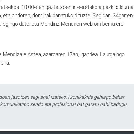
rratsekoa. 18:00etan gaztetxoen irteeretako argazki bilduma
a, eta ondoren, dominak banatuko dituzte. Segidan, 34garren
 egingo dute; eta Mendiriz Mendiren web orri berria ere
e Mendizale Astea, azaroaren 17an, igandea. Laurgaingo
rena.
doan jasotzen segi ahal izateko, Kronikakide gehiago behar
tu komunikatibo sendo eta profesional bat garatu nahi badugu.