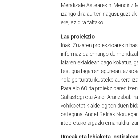
Mendizale As­tea­rekin. Mendiriz 
izango dira aurten nagusi, guztiak
ere, ez dira faltako.
Lau proiekzio
Iñaki Zuzaren proiekzioarekin has
informazioa emango du mendizale
laia­ren ekialdean dago kokatua; g
testigua bigarren egunean, azaroa
nola gertura­tu ikusteko aukera iz
Paralelo 60 da proiekzioaren izen
Gallastegi eta Asier Aranzabal. Ir
«ohikoetatik alde egiten duen bi
osteguna. Angel Beldak No­ruegar
irteeretako argazki emanaldia iza
Umeak eta lehiaketa, ostiralea