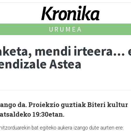
URUMEA
keta, mendi irteera... 
endizale Astea
zango da. Proiekzio guztiak Biteri kultur
ratsaldeko 19:30etan.
itzorduarekin bat egiteko aukera izango dute aurten ere: