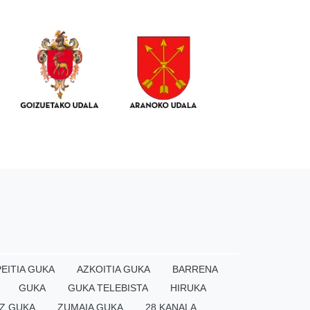
EITIA GUKA
AZKOITIA GUKA
BARRENA
GUKA
GUKA TELEBISTA
HIRUKA
Z GUKA
ZUMAIA GUKA
28 KANALA