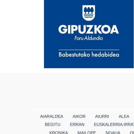
AIARALDEA
AIKOR
AIURRI
ALEA
BEGITU
ERRAN
EUSKALERRIA IRRA
KRONIKA
MAILOPE
NOAUA
O