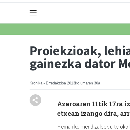
Proiekzioak, lehia
gainezka dator M
Kronika - Erredakzioa
2013ko urriaren 30a
Azaroaren 11tik 17ra i
etxean izango dira, ar
Hernaniko mendizaleek urteroko h